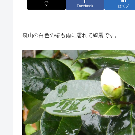
X
Facebook
はてブ
裏山の白色の椿も雨に濡れて綺麗です。