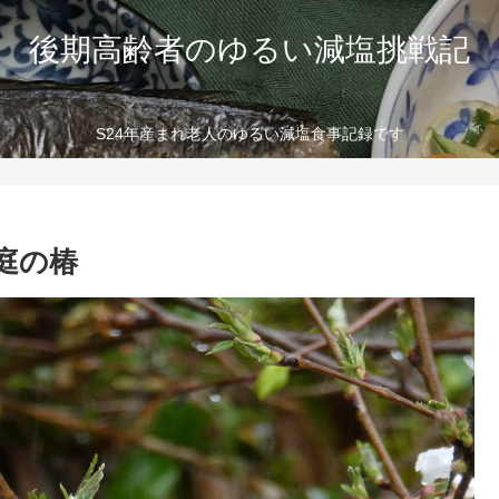
後期高齢者のゆるい減塩挑戦記
S24年産まれ老人のゆるい減塩食事記録です
庭の椿