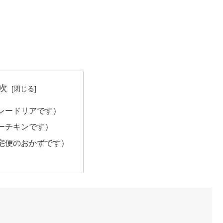
次
レードリアです）
ーチキンです）
宅便のおかずです）