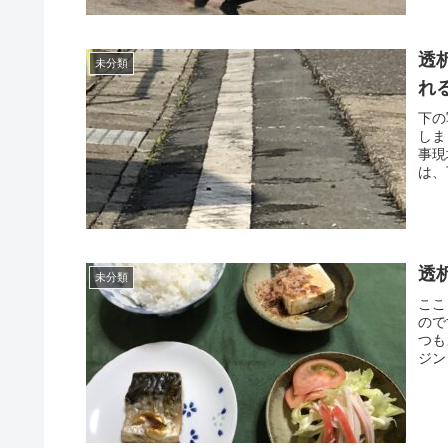
透
未分類
れ
下の
しま
事現
は、
透
未分類
ここ
ので
つも
ジン