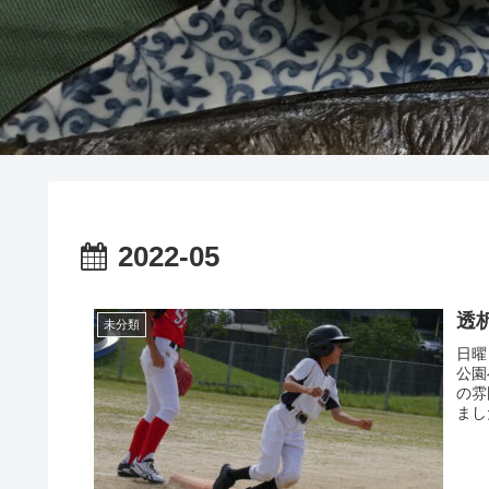
2022-05
透
未分類
日曜
公園
の雰
まし