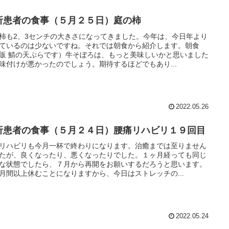
析患者の食事（５月２５日）庭の柿
柿も2、3センチの大きさになってきました。今年は、今日年より
ているのは少ないですね。それでは朝食から紹介します。朝食
販 鯖の天ぷらです）牛そぼろは、もっと美味しいかと思いました
味付けが悪かったのでしょう。期待するほどでもあり...
2022.05.26
析患者の食事（５月２４日）腰痛リハビリ１９回目
リハビリも今月一杯で終わりになります。治癒までは至りません
たが、良くなったり、悪くなったりでした。１ヶ月経っても同じ
な状態でしたら、７月から再開をお願いするだろうと思います。
月間以上休むことになりますから、今日はストレッチの...
2022.05.24