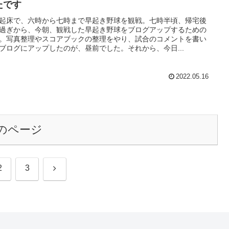
たです
起床で、六時から七時まで早起き野球を観戦。七時半頃、帰宅後
過ぎから、今朝、観戦した早起き野球をブログアップするための
。写真整理やスコアブックの整理をやり、試合のコメントを書い
ブログにアップしたのが、昼前でした。それから、今日...
2022.05.16
のページ
次
2
3
へ