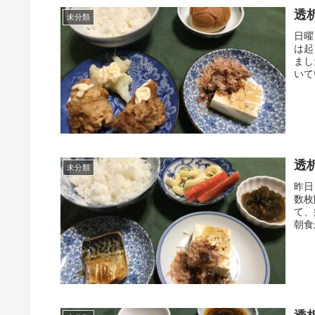
透
未分類
日曜
は起
まし
いて
透
未分類
昨日
数枚
て、
朝食