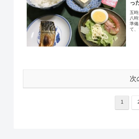
っ
五時
八時
準備
て、
次
1