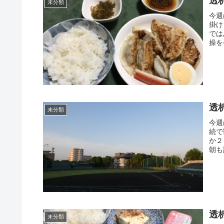
透
未分類
今週
掛け
では
操を
透
未分類
今週
続で
か２
朝も
透
未分類