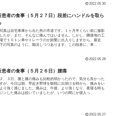
2022.05.30
析患者の食事（５月２７日）段差にハンドルを取ら
る
写真は自宅車庫から出た所の市道です。１ヶ月半くらい前に撮影
したが、まだ、そんなに痛んではいません。しかし、隣接地の工
場で１０トン車やトレーラのが頻繁に出入りしますから、最近
下の写真のように、陥没しつつあります。この段差に、車...
2022.05.28
析患者の食事（５月２６日）腰痛
２、３日、腰と膝の痛みも比較的弱かったので、気分も良かった
すが、今日は朝、早起き野球を観戦に出掛ける時から、痛みをい
より強く感じました。痛みは、午後、より強くなり、夜寝る時も
ジンした痛みは続いていましたが、いつの間にか寝入っ...
2022.05.27