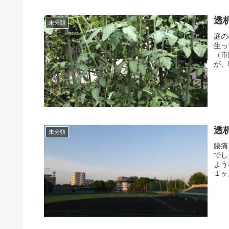
透
未分類
庭の
生っ
（市
が、
透
未分類
腰痛
でし
よう
１ヶ