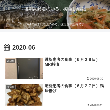
後期高齢者のゆるい減塩挑戦記
S24年産まれ老人のゆるい減塩食事記録です
2020-06
透析患者の食事（６月２９日）
未分類
MRI検査
2020.06.30
透析患者の食事（６月２７日）鶏
未分類
唐揚げ
2020.06.28