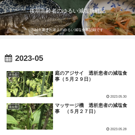
後期高齢者のゆるい減塩挑戦記
S24年産まれ老人のゆるい減塩食事記録です
2023-05
庭のアジサイ 透析患者の減塩食
未分類
事（５月２９日）
2023.05.30
マッサージ機 透析患者の減塩食
未分類
事 （５月２７日）
2023.05.28