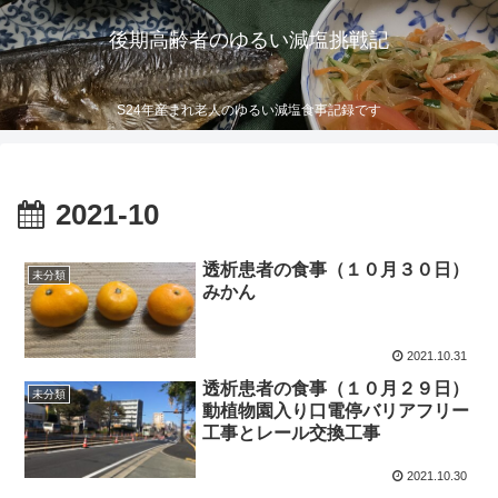
後期高齢者のゆるい減塩挑戦記
S24年産まれ老人のゆるい減塩食事記録です
2021-10
透析患者の食事（１０月３０日）
未分類
みかん
2021.10.31
透析患者の食事（１０月２９日）
未分類
動植物園入り口電停バリアフリー
工事とレール交換工事
2021.10.30