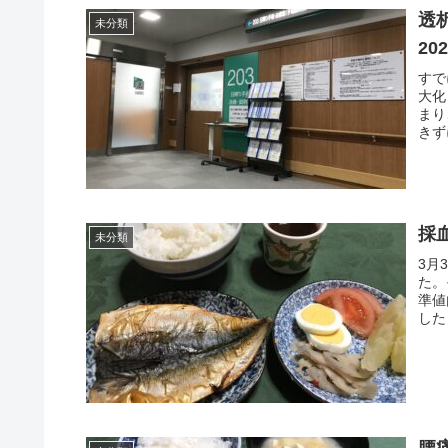
透
未分類
202
すで
大化
まり
きず
採血
未分類
3月
た。
準値
した