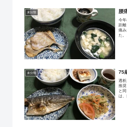
腰痛
未分類
今年
距離
痛み
た。
75
未分類
透析
推奨
と同
は、熱