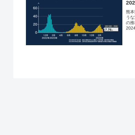
202
熊本
うな
の推移
2024