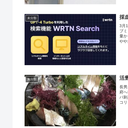
採血
未分類
3月
ブミ
量か
やや
活豊
未分類
長男
府へ
バ刺
コリ