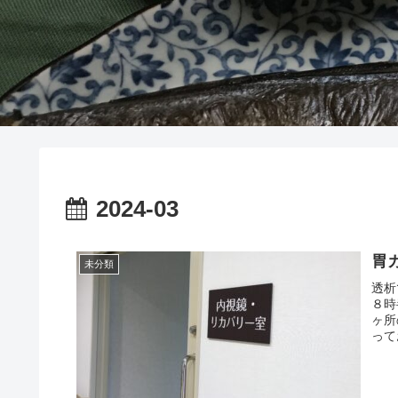
2024-03
胃カ
未分類
透析
８時
ヶ所
って