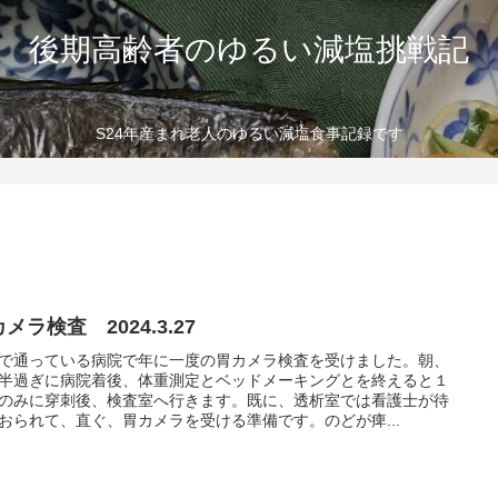
後期高齢者のゆるい減塩挑戦記
S24年産まれ老人のゆるい減塩食事記録です
メラ検査 2024.3.27
で通っている病院で年に一度の胃カメラ検査を受けました。朝、
半過ぎに病院着後、体重測定とベッドメーキングとを終えると１
のみに穿刺後、検査室へ行きます。既に、透析室では看護士が待
おられて、直ぐ、胃カメラを受ける準備です。のどが痺...