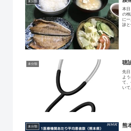
腰
未分類
本日
の検
に一
診と
聴診
未分類
先日
よう
て、
いて
熊
未分類