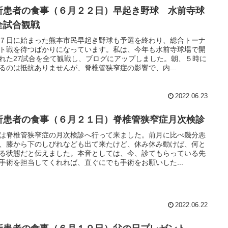
析患者の食事（６月２２日）早起き野球 水前寺球
全試合観戦
７日に始まった熊本市民早起き野球も予選を終わり、総合トーナ
ト戦を待つばかりになっています。私は、今年も水前寺球場で開
れた27試合を全て観戦し、ブログにアップしました。朝、５時に
るのは抵抗ありませんが、脊椎管狭窄症の影響で、内...
2022.06.23
析患者の食事（６月２１日）脊椎管狭窄症月次検診
は脊椎管狭窄症の月次検診へ行って来ました。前月に比べ幾分悪
、膝から下のしびれなども出て来たけど、休み休み動けば、何と
る状態だと伝えました。本音としては、今、診てもらっている先
手術を担当してくれれば、直ぐにでも手術をお願いした...
2022.06.22