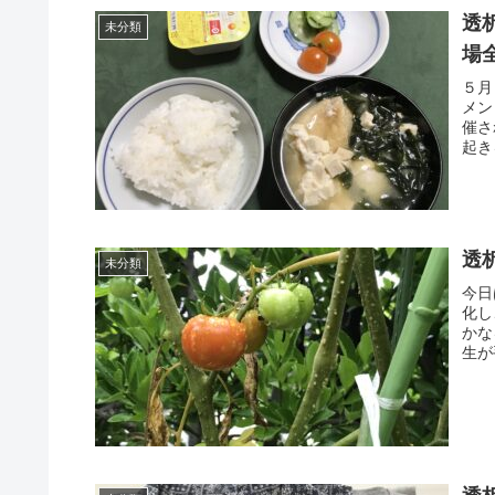
透
未分類
場
５月
メン
催さ
起き
透
未分類
今日
化し
かな
生が