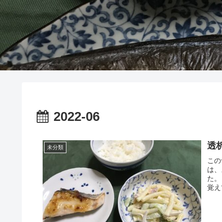
2022-06
透
未分類
この
は、
た。
覚え