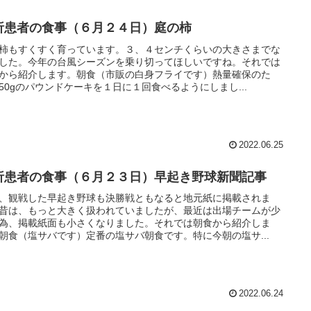
析患者の食事（６月２４日）庭の柿
柿もすくすく育っています。３、４センチくらいの大きさまでな
した。今年の台風シーズンを乗り切ってほしいですね。それでは
から紹介します。朝食（市販の白身フライです）熱量確保のた
50gのパウンドケーキを１日に１回食べるようにしまし...
2022.06.25
析患者の食事（６月２３日）早起き野球新聞記事
、観戦した早起き野球も決勝戦ともなると地元紙に掲載されま
昔は、もっと大きく扱われていましたが、最近は出場チームが少
為、掲載紙面も小さくなりました。それでは朝食から紹介しま
朝食（塩サバです）定番の塩サバ朝食です。特に今朝の塩サ...
2022.06.24