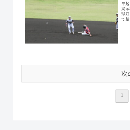
早起
掲示
球好
で勝
次
1