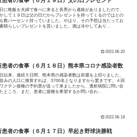
析患者の食事（６月１９日）父の日プレゼント
日に晩飯を夫婦で食べに来ると長男から連絡がありましたので、
かして１９日は父の日だからプレゼントを持ってくるのではとの
も数パーセント持っていました。やはり、その予想は当たってお
素晴らしいプレゼントを貰いました。酒は冷やしてあり...
2022.06.20
析患者の食事（６月１８日）熊本県コロナ感染者数
日以来、連続５日間、熊本県の感染者数は前週を上回りました。
並みの人口に換算すれば、3700名となりますから驚きです。４回
ワクチン接種の予約票が送って来ましたから、透析病院に問い合
たところ、まだ、患者に接種を希望するか問い合わ...
2022.06.19
析患者の食事（６月１７日）早起き野球決勝戦