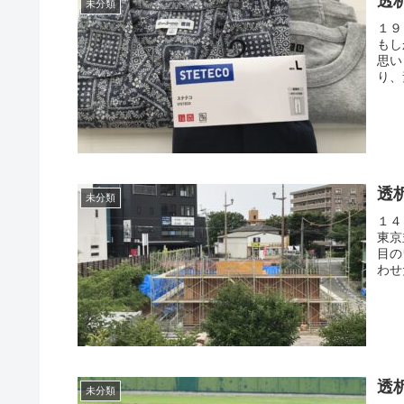
透
未分類
１９
もし
思い
り、
透
未分類
１４
東京
目の
わせ
透
未分類