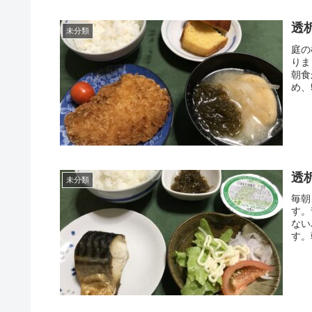
透
未分類
庭の
りま
朝食
め、
透
未分類
毎朝
す。
ない
す。