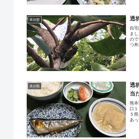
透
未分類
自宅
まし
ので
つ丼
透
未分類
当
熊本
口１
５県
あっ