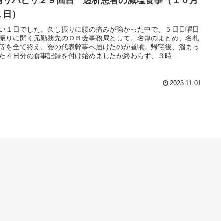
痛リハビリ２９回目 透析患者の減塩食事（１０月
１日）
い１日でした。久し振りに腰の痛みが強かった中で、５日日曜日
振りに開く元勤務先のＯＢ会事務局として、名簿のまとめ、名札
等を全て終え、会の代表幹事へ届けたのが昼頃。帰宅後、溜まっ
た４日分の食事記録を付け始めましたが終わらず、３時...
2023.11.01