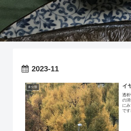
2023-11
イ
未分類
透析
の消
にみ
です