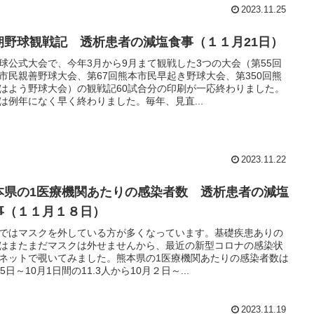
2023.11.25
朝野球観戦記 透析患者の減塩食事（１１月21日）
球公式大会で、今年3月から9月まて観戦した3つの大会（第55回
市民親善野球大会、第67回熊本市民早起き野球大会、第350回熊
はよう野球大会）の観戦記60試合分の印刷が一応終わりました。
は例年になく早く終わりました。毎年、見直...
2023.11.22
本県の1医療機関あたりの感染者数 透析患者の減塩
事（１１月１８日）
ではマスクを外している方が多くなっています。基礎疾患ありの
はまたまだマスクは外せませんから、最近の新型コロナの感染状
ネットで覗いてみました。熊本県の1医療機関あたりの感染者数は
25日～10月1日間の11.3人から10月２日～...
2023.11.19