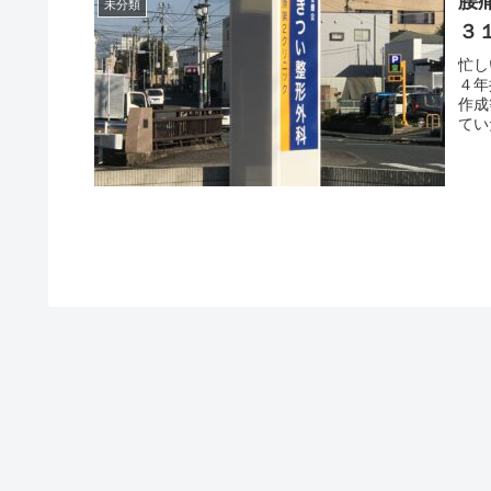
腰
未分類
３
忙し
４年
作成
てい