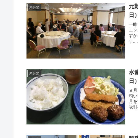
元
未分類
日
一昨
ニン
すか
す。
水
未分類
日
９月
匂い
月を
吸引