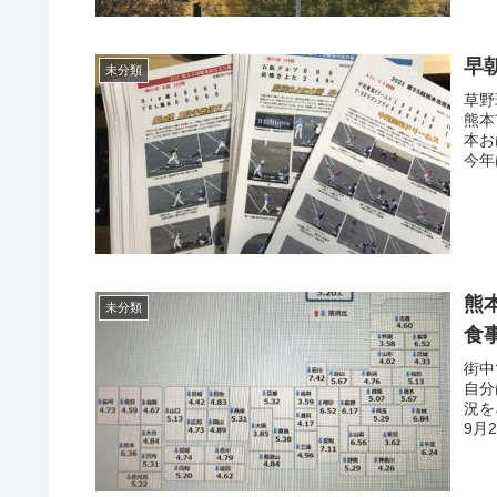
早
未分類
草野
熊本
本お
今年
熊
未分類
食
街中
自分
況を
9月