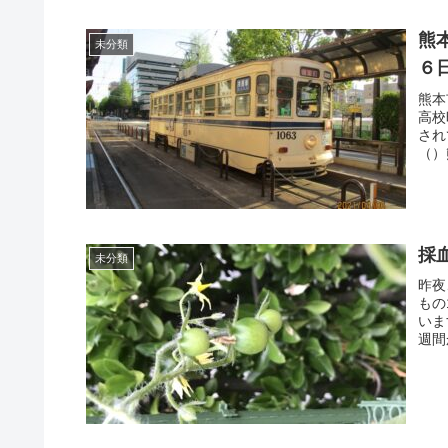
熊
未分類
６
熊本
高校
され
（）
採
未分類
昨夜
もの
いま
週間