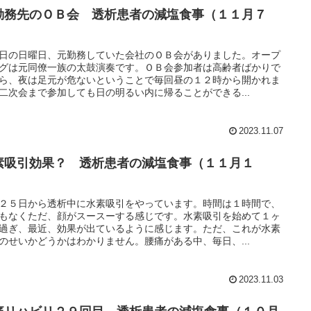
勤務先のＯＢ会 透析患者の減塩食事（１１月７
）
日の日曜日、元勤務していた会社のＯＢ会がありました。オープ
グは元同僚一族の太鼓演奏です。ＯＢ会参加者は高齢者ばかりで
ら、夜は足元が危ないということで毎回昼の１２時から開かれま
二次会まで参加しても日の明るい内に帰ることができる...
2023.11.07
素吸引効果？ 透析患者の減塩食事（１１月１
）
２５日から透析中に水素吸引をやっています。時間は１時間で、
もなくただ、顔がスースーする感じです。水素吸引を始めて１ヶ
過ぎ、最近、効果が出ているように感じます。ただ、これが水素
のせいかどうかはわかりません。腰痛がある中、毎日、...
2023.11.03