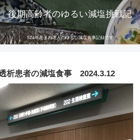
後期高齢者のゆるい減塩挑戦記
S24年産まれ老人のゆるい減塩食事記録です
患者の減塩食事 2024.3.12