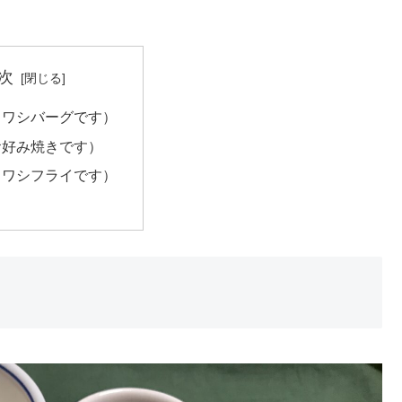
次
イワシバーグです）
お好み焼きです）
イワシフライです）