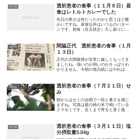
が入りました。幸にも、２チームとも勝
透析患者の食事（１１月６日）昼
未分類
ち進ん...
食はレトルトカレーでした
先日の寒さは何だったのかと思うほど暖
かいですね。昼食以外はいつものパター
ンです。朝食（目玉焼き）久し振りに目
玉焼きです。写真では半目玉焼きのよう
ですが、きれいにできていますよ。昼食
（レトルトカレーです）辛さ５倍と書い
関脇正代 透析患者の食事（１月
未分類
てあるけど、たいしたこと...
１３日）
正代の大関復帰が非常に厳しくなってき
ましたね。強いのか弱いのかさっぱりわ
かりません。今朝の地元紙にはやればで
きる２勝目とありました。正代はに、出
場している以上、貴景勝や豊昇龍のよう
に闘志をもっと前面に出して頑張っても
透析患者の食事（７月２１日）せ
未分類
らいたいです。それでは朝...
み
朝からはセミの合唱で一段と暑さを感じ
ますね。写真は庭の柿の木で鳴いている
クマゼミです。近くまで寄ると直ぐ逃げ
ますので、望遠で撮ってみました。デー
トしているセミもいました。それでは朝
食から紹介します。朝食（カレードリア
透析患者の食事（３月１１日）塩
未分類
です）久し振りのカレード...
分摂取量5.04g