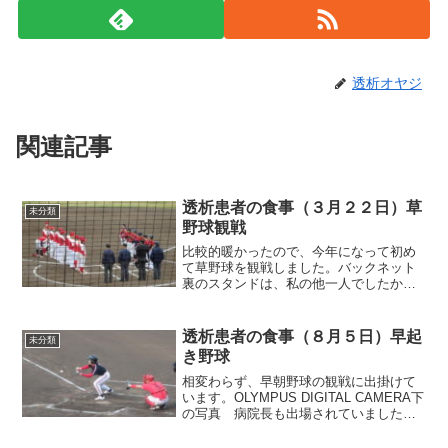
透析オヤジ
関連記事
透析患者の食事（３月２２日）草
未分類
野球観戦
比較的暖かったので、今年になって初め
て草野球を観戦しました。バックネット
裏のスタンドは、私の他一人でしたか
ら、マスクも外しての観戦でした。
OLYMPUS DIGITAL CAMERAそれでは朝
食から紹介します。朝食（ブリのソテー
透析患者の食事（８月５日）早起
未分類
です）漬けに...
き野球
相変わらず、早朝野球の観戦に出掛けて
います。OLYMPUS DIGITAL CAMERA下
の写真 病院長も出場されていました特
に、３日と５日の試合は、透析で通って
いる病院のチームでしたからね応援に力