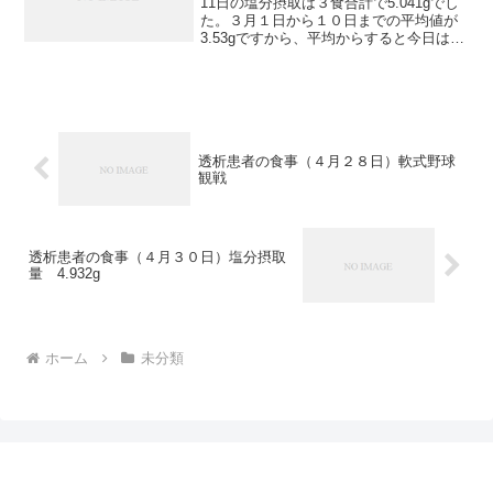
11日の塩分摂取は３食合計で5.041gでし
た。３月１日から１０日までの平均値が
3.53gですから、平均からすると今日は多
めですね。多めになった原因は夕食の弁
当でした。8～9年前の透析に入る前、食
事制限をしていた頃、月１回の通院時に
尿の検査...
透析患者の食事（４月２８日）軟式野球
観戦
透析患者の食事（４月３０日）塩分摂取
量 4.932g
ホーム
未分類