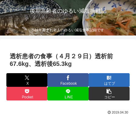
後期高齢者のゆるい減塩挑戦記
S24年産まれ老人のゆるい減塩食事記録です
透析患者の食事（４月２９日）透析前
67.6kg、透析後65.3kg
X
Facebook
はてブ
Pocket
LINE
コピー
2019.04.30