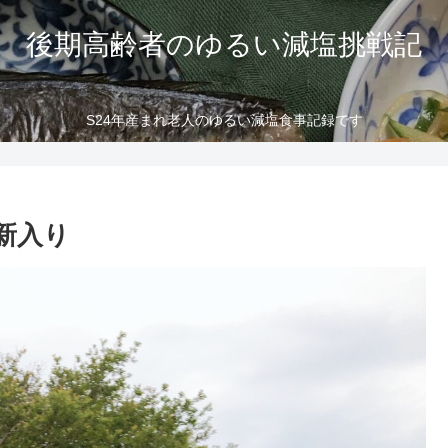
後期高齢者のゆるい減塩挑戦記
S24年産まれ老人のゆるい減塩食事記録です
新入り