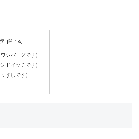
次
イワシバーグです）
サンドイッチです）
握りずしです）