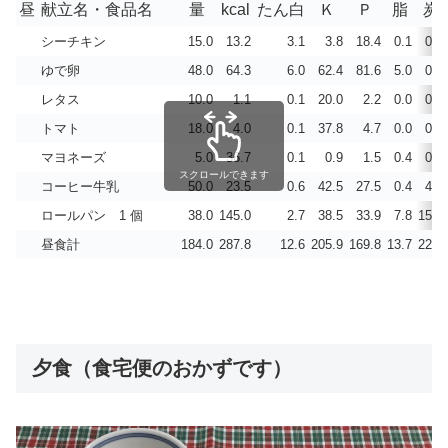
昼
献立名・食品名
量
kcal
たん白
Ｋ
Ｐ
脂
炭
シーチキン
15.0
13.2
3.1
3.8
18.4
0.1
0.5
ゆで卵
48.0
64.3
6.0
62.4
81.6
5.0
0.1
レタス
10.0
1.1
0.1
20.0
2.2
0.0
0.3
トマト
18.0
4.0
0.1
37.8
4.7
0.0
0.8
マヨネーズ
5.0
36.7
0.1
0.9
1.5
0.4
0.3
スクロールできます
コーヒー牛乳
50.0
23.5
0.6
42.5
27.5
0.4
4.3
ロールパン 1 個
38.0
145.0
2.7
38.5
33.9
7.8
15.9
昼食計
184.0
287.8
12.6
205.9
169.8
13.7
22.2
夕食（食宅便のおかずです）