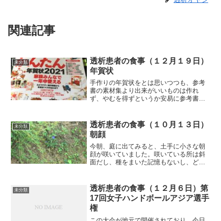
関連記事
透析患者の食事（１２月１９日）
未分類
年賀状
手作りの年賀状をとは思いつつも、参考
書の素材集より出来がいいものは作れ
ず、やむを得ずというか安易に参考書に
頼ってしまいますね。それでは朝食から
紹介します。朝食（ブリのマヨ味噌焼き
です）野菜サラダは今朝作りました。以
透析患者の食事（１０月１３日）
未分類
前から、サラダには砂糖を5...
朝顔
今朝、庭に出てみると、土手に小さな朝
顔が咲いていました。咲いている所は斜
面だし、種をまいた記憶もないし、どう
やって育ったのかわかりません。ただ、
以前、自宅で見たことのあるような朝顔
じゃあるのですが。雑草だらけの土手に
透析患者の食事（１２月６日）第
未分類
咲いているのをみると、夏...
17回女子ハンドボールアジア選手
権
この大会が地元で開催されており、今日