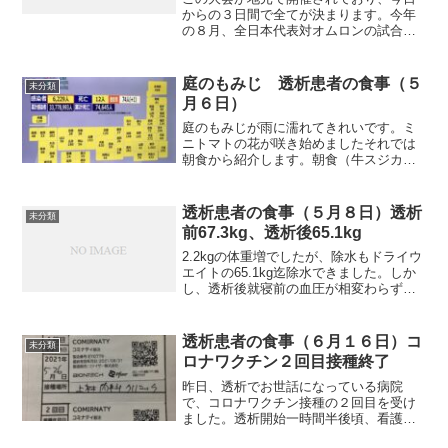
からの３日間で全てが決まります。今年
の８月、全日本代表対オムロンの試合を
観戦して、女子のハンドボールと言えど
も、その迫力が凄かったのを覚えていま
す。今回はアジア大会ですからね。３ー
庭のもみじ 透析患者の食事（５
未分類
４位決定戦や決勝戦は有料...
月６日）
庭のもみじが雨に濡れてきれいです。ミ
ニトマトの花が咲き始めましたそれでは
朝食から紹介します。朝食（牛スジカレ
ーです）昨日の昼作ったカレーです。一
晩おいていますから、一段とコクが出て
おり美味しかったです。朝献立名・食品
透析患者の食事（５月８日）透析
未分類
名 量kcalたん白ＫＰ...
前67.3kg、透析後65.1kg
2.2kgの体重増でしたが、除水もドライウ
エイトの65.1kg迄除水できました。しか
し、透析後就寝前の血圧が相変わらず下
がりますね。夜10時半頃の測定で75/48で
した。ちょっと下がり過ぎではないかと
思うのですが。看護師からは、食後は下
透析患者の食事（６月１６日）コ
未分類
がる...
ロナワクチン２回目接種終了
昨日、透析でお世話になっている病院
で、コロナワクチン接種の２回目を受け
ました。透析開始一時間半後頃、看護師
からそろそろ打ちましょうかということ