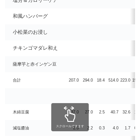
塩分＆カロリーケア
和風ハンバーグ
小松菜のお浸し
チキンゴマダレ和え
薩摩芋と赤インゲン豆
合計
207.0
294.0
18.4
514.0
223.0
15.4
木綿豆腐
37.0
27.0
2.5
40.7
32.6
1.7
スクロールできます
減塩醬油
2.0
2.2
0.3
4.0
1.7
0.0