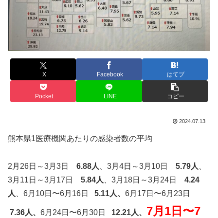
X
Facebook
はてブ
Pocket
LINE
コピー
2024.07.13
熊本県1医療機関あたりの感染者数の平均
2月26日～3月3日
6.88人
、3月4日～3月10日
5.79人
、
3月11日～3月17日
5.84人
、3月18日～3月24日
4.24
人
、6月10日〜6月16日
5.11人、
6月17日〜6月23日
7月1日〜7
7.36人、
6月24日〜6月30日
12.21人、