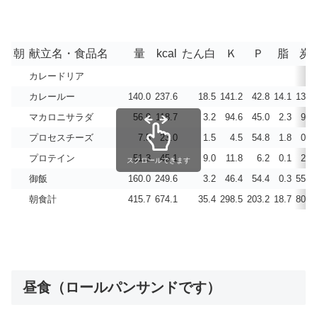
朝
献立名・食品名
量
kcal
たん白
Ｋ
Ｐ
脂
炭
カレードリア
カレールー
140.0
237.6
18.5
141.2
42.8
14.1
13.3
マカロニサラダ
56.9
118.7
3.2
94.6
45.0
2.3
9.8
プロセスチーズ
7.5
23.0
1.5
4.5
54.8
1.8
0.2
プロテイン
51.3
45.1
9.0
11.8
6.2
0.1
2.1
スクロールできます
御飯
160.0
249.6
3.2
46.4
54.4
0.3
55.4
朝食計
415.7
674.1
35.4
298.5
203.2
18.7
80.7
昼食（ロールパンサンドです）