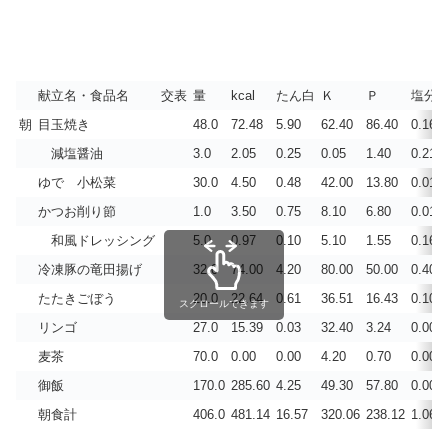
献立名・食品名
交表
量
kcal
たん白
Ｋ
Ｐ
塩分
朝
目玉焼き
48.0
72.48
5.90
62.40
86.40
0.168
減塩醤油
3.0
2.05
0.25
0.05
1.40
0.210
ゆで 小松菜
30.0
4.50
0.48
42.00
13.80
0.011
かつお削り節
1.0
3.50
0.75
8.10
6.80
0.010
和風ドレッシング
5.0
0.97
0.10
5.10
1.55
0.164
冷凍豚の竜田揚げ
32.0
74.00
4.20
80.00
50.00
0.400
たたきごぼう
20.0
22.64
0.61
36.51
16.43
0.102
スクロールできます
リンゴ
27.0
15.39
0.03
32.40
3.24
0.000
麦茶
70.0
0.00
0.00
4.20
0.70
0.000
御飯
170.0
285.60
4.25
49.30
57.80
0.004
朝食計
406.0
481.14
16.57
320.06
238.12
1.069