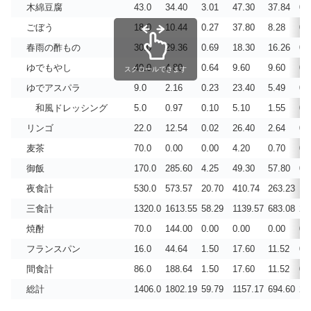
木綿豆腐
43.0
34.40
3.01
47.30
37.84
0.
ごぼう
18.0
10.44
0.27
37.80
8.28
0.
春雨の酢もの
30.0
29.36
0.69
18.30
16.26
0.
ゆでもやし
40.0
4.80
0.64
9.60
9.60
0.
スクロールできます
ゆでアスパラ
9.0
2.16
0.23
23.40
5.49
0.
和風ドレッシング
5.0
0.97
0.10
5.10
1.55
0.
リンゴ
22.0
12.54
0.02
26.40
2.64
0.
麦茶
70.0
0.00
0.00
4.20
0.70
0.
御飯
170.0
285.60
4.25
49.30
57.80
0.
夜食計
530.0
573.57
20.70
410.74
263.23
1.
三食計
1320.0
1613.55
58.29
1139.57
683.08
2.
焼酎
70.0
144.00
0.00
0.00
0.00
0.
フランスパン
16.0
44.64
1.50
17.60
11.52
0.
間食計
86.0
188.64
1.50
17.60
11.52
0.
総計
1406.0
1802.19
59.79
1157.17
694.60
2.