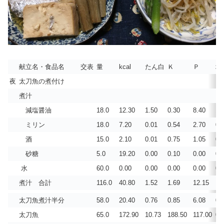
献立名・食品名
交表
量
kcal
たん白
Ｋ
Ｐ
塩
夜
太刀魚の煮付け
煮汁
減塩醤油
18.0
12.30
1.50
0.30
8.40
1.
ミリン
18.0
7.20
0.01
0.54
2.70
0.
酒
15.0
2.10
0.01
0.75
1.05
0.
砂糖
5.0
19.20
0.00
0.10
0.00
0.
水
60.0
0.00
0.00
0.00
0.00
0.
煮汁 合計
116.0
40.80
1.52
1.69
12.15
1.
太刀魚煮汁半分
58.0
20.40
0.76
0.85
6.08
0.
太刀魚
65.0
172.90
10.73
188.50
117.00
0.