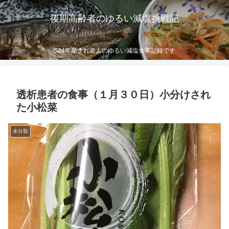
後期高齢者のゆるい減塩挑戦記
S24年産まれ老人のゆるい減塩食事記録です
透析患者の食事（１月３０日）小分けされ
た小松菜
未分類