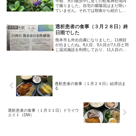
今朝、犬の散歩中に近くの松尾神社境内
で撮りました。自宅の紫陽花はまだ咲い
ていません。それでは朝食から紹介しま
す。朝食（市販鶏唐揚げです）昨夜、透
析帰りに病院そばのスーパーに寄りまし
た。目的は、血圧計の電池購入でした
透析患者の食事（３月２８日）終
未分類
が、ついつい安売り（鶏の唐...
日雨でした
熊本市も外出自粛になりました。11例目
が出ましたね。8人目、9人目が7人目と同
じ温浴施設を利用しており、11人目の女
性はその利用者の妻とのこと。大勢の人
達が利用する場所での感染だからクラス
ターが発生した恐れがあるとして、28
日、29日は外出...
透析患者の食事（１月２９日）結滞治ま
る
透析患者の食事（１月３１日）ドライウ
エイト（DW）