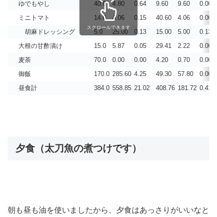
ゆでもやし
40.0
4.80
0.64
9.60
9.60
0.003
ミニトマト
14.0
4.06
0.15
40.60
4.06
0.001
スクロールできます
胡麻ドレッシング
5.0
25.00
0.13
15.00
5.00
0.133
大根の甘酢漬け
15.0
5.87
0.05
29.41
2.22
0.006
麦茶
70.0
0.00
0.00
4.20
0.70
0.000
御飯
170.0
285.60
4.25
49.30
57.80
0.004
昼食計
384.0
558.85
21.02
408.76
181.72
0.416
夕食（太刀魚の煮つけです）
朝も昼も油を使いましたから、夕食はあっさりがいいなと