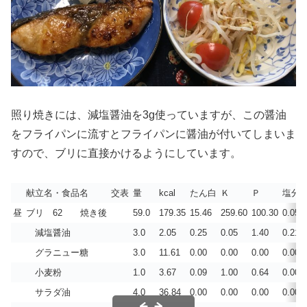
照り焼きには、減塩醤油を3g使っていますが、この醤油
をフライパンに流すとフライパンに醤油が付いてしまいま
すので、ブリに直接かけるようにしています。
献立名・食品名
交表
量
kcal
たん白
Ｋ
Ｐ
塩分
昼
ブリ 62 焼き後
59.0
179.35
15.46
259.60
100.30
0.059
減塩醤油
3.0
2.05
0.25
0.05
1.40
0.210
グラニュー糖
3.0
11.61
0.00
0.00
0.00
0.000
小麦粉
1.0
3.67
0.09
1.00
0.64
0.000
サラダ油
4.0
36.84
0.00
0.00
0.00
0.000