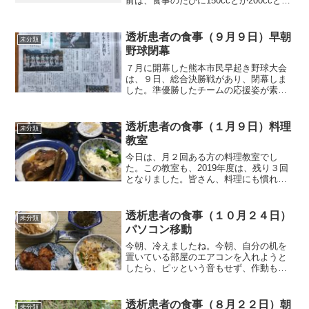
前は、食事のたびに150ccとか200ccとか
を量っていました。しかし、このペット
ボトルを１日分とするといちいち量る必
要もなく、どれ位飲んだかもわかりま
透析患者の食事（９月９日）早朝
未分類
す。現実的...
野球閉幕
７月に開幕した熊本市民早起き野球大会
は、９日、総合決勝戦があり、閉幕しま
した。準優勝したチームの応援姿が素晴
らしかったですね。応援団のほとんどが
マスク着用で、大声を出すこともなく、
拍手での応援でした。また、表彰式で
透析患者の食事（１月９日）料理
未分類
は、スタンディングオベーシ...
教室
今日は、月２回ある方の料理教室でし
た。この教室も、2019年度は、残り３回
となりました。皆さん、料理にも慣れて
来られましたから、手際もよくなられま
した。私もそうなんですが、ある程度慣
れてくるとレシピを見ず適当にやりがち
透析患者の食事（１０月２４日）
未分類
なんですよね。調味料な...
パソコン移動
今朝、冷えましたね。今朝、自分の机を
置いている部屋のエアコンを入れようと
したら、ピッという音もせず、作動もし
ません。リモコンの電池を替えたり、コ
ンセントから外して、いわゆる再起動的
なことをしても作動しません。来週修理
透析患者の食事（８月２２日）朝
未分類