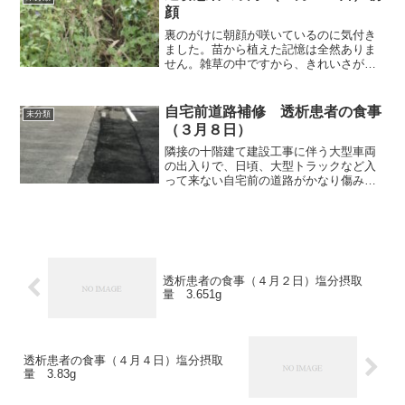
することにして、今までは...
顔
裏のがけに朝顔が咲いているのに気付き
ました。苗から植えた記憶は全然ありま
せん。雑草の中ですから、きれいさが目
立ちますね。それでは朝食から紹介しま
す。朝食（昨夜の残りです）昨夜の残り
です。ごはんにかけて食べました。牛丼
自宅前道路補修 透析患者の食事
未分類
的な感じですね。献立名・...
（３月８日）
隣接の十階建て建設工事に伴う大型車両
の出入りで、日頃、大型トラックなど入
って来ない自宅前の道路がかなり傷みま
した。三センチ以上の段差になっていま
した。下の写真で、新しい舗装面は、建
設業者が一回補修した後、再度補修しま
した。原因ははっきりして...
透析患者の食事（４月２日）塩分摂取
量 3.651g
透析患者の食事（４月４日）塩分摂取
量 3.83g