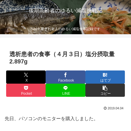
後期高齢者のゆるい減塩挑戦記
S24年産まれ老人のゆるい減塩食事記録です
透析患者の食事（４月３日）塩分摂取量
2.897g
X
Facebook
はてブ
Pocket
LINE
コピー
2019.04.04
先日、パソコンのモニターを購入しました。