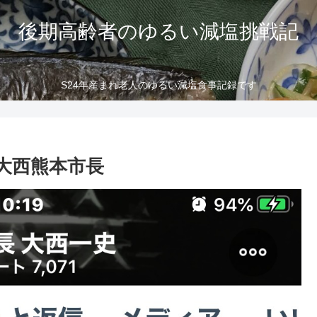
後期高齢者のゆるい減塩挑戦記
S24年産まれ老人のゆるい減塩食事記録です
大西熊本市長