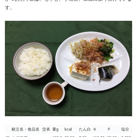
す。
献立名・食品名
交表
量g
kcal
たん白
Ｋ
Ｐ
塩分