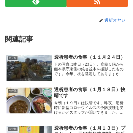
透析オヤジ
関連記事
透析患者の食事（１１月２４日）
未分類
下の写真は昨日（23日）、病院５階から
熊本県庁東側の銀杏並木を撮影したもの
です。今年、枝を選定してありますか
ら、昨年と比べれば、貧弱な感じがしま
す。下の写真は昨年の11月29日に撮影し
ました。それでは朝食から紹介します。
透析患者の食事（１月１８日）快
未分類
朝食（オムレツです）...
晴です
今朝（１９日）は快晴です。昨夜、透析
時に新型コロナウイルスの予防接種を受
けるかとスタッフが聞いてきました。期
日とかは、まだわからないそうですが、
受けたいか受けたくないかだけ聞いてお
くとのことでした。自分にとっては、接
透析患者の食事（１月１３日）プ
未分類
種を受けた時の後遺症等の...