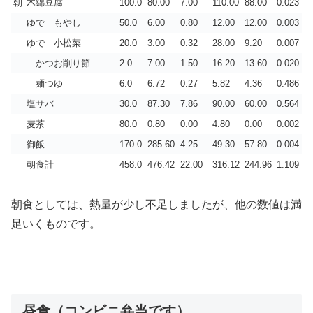
朝
木綿豆腐
100.0
80.00
7.00
110.00
88.00
0.023
ゆで もやし
50.0
6.00
0.80
12.00
12.00
0.003
ゆで 小松菜
20.0
3.00
0.32
28.00
9.20
0.007
かつお削り節
2.0
7.00
1.50
16.20
13.60
0.020
麺つゆ
6.0
6.72
0.27
5.82
4.36
0.486
塩サバ
30.0
87.30
7.86
90.00
60.00
0.564
麦茶
80.0
0.80
0.00
4.80
0.00
0.002
御飯
170.0
285.60
4.25
49.30
57.80
0.004
朝食計
458.0
476.42
22.00
316.12
244.96
1.109
朝食としては、熱量が少し不足しましたが、他の数値は満
足いくものです。
昼食（コンビニ弁当です）