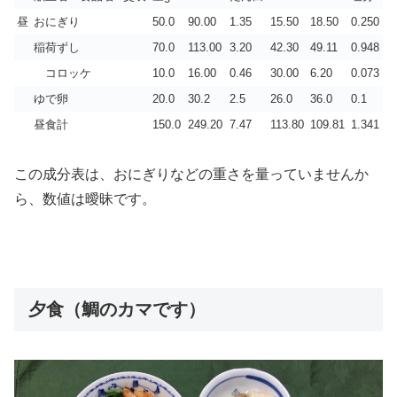
昼
おにぎり
50.0
90.00
1.35
15.50
18.50
0.250
稲荷ずし
70.0
113.00
3.20
42.30
49.11
0.948
コロッケ
10.0
16.00
0.46
30.00
6.20
0.073
ゆで卵
20.0
30.2
2.5
26.0
36.0
0.1
昼食計
150.0
249.20
7.47
113.80
109.81
1.341
この成分表は、おにぎりなどの重さを量っていませんか
ら、数値は曖昧です。
夕食（鯛のカマです）