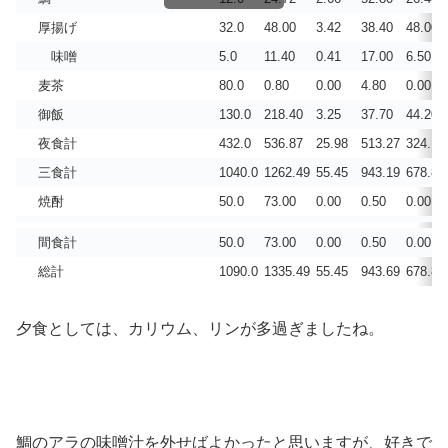
厚揚げ
32.0
48.00
3.42
38.40
48.00
味噌
5.0
11.40
0.41
17.00
6.50
麦茶
80.0
0.80
0.00
4.80
0.00
御飯
130.0
218.40
3.25
37.70
44.20
夜食計
432.0
536.87
25.98
513.27
324.12
三食計
1040.0
1262.49
55.45
943.19
678.89
焼酎
50.0
73.00
0.00
0.50
0.00
間食計
50.0
73.00
0.00
0.50
0.00
総計
1090.0
1335.49
55.45
943.69
678.89
夕食としては、カリウム、リンが多過ぎましたね。
鯛のアラの味噌汁を外せばよかったと思いますが、好きで