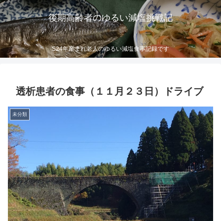
後期高齢者のゆるい減塩挑戦記
S24年産まれ老人のゆるい減塩食事記録です
透析患者の食事（１１月２３日）ドライブ
未分類