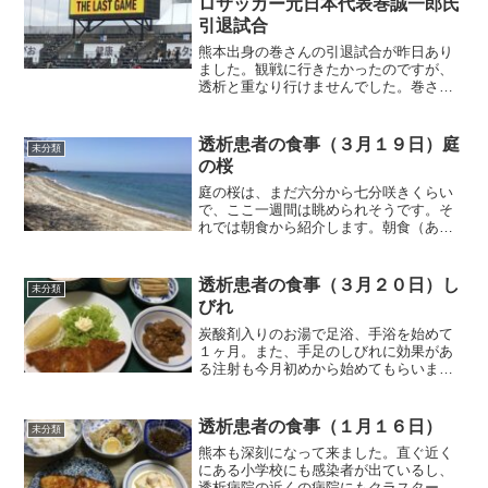
ロサッカー元日本代表巻誠一郎氏
引退試合
熊本出身の巻さんの引退試合が昨日あり
ました。観戦に行きたかったのですが、
透析と重なり行けませんでした。巻さん
は、熊本地震後の復興支援で懸命に活動
されておられたのが記憶に残っています
ね。ところで、昨日の透析は今冬初めて
透析患者の食事（３月１９日）庭
未分類
寒さを感じました。特に透...
の桜
庭の桜は、まだ六分から七分咲きくらい
で、ここ一週間は眺められそうです。そ
れでは朝食から紹介します。朝食（あじ
ミリン干しです）豆腐の味噌汁には5gの
プロテインが入っています。大さじ一杯
の粉末ですから、上手い具合に混ぜない
透析患者の食事（３月２０日）し
未分類
と混ざりませんね。今朝...
びれ
炭酸剤入りのお湯で足浴、手浴を始めて
１ヶ月。また、手足のしびれに効果があ
る注射も今月初めから始めてもらいまし
た。この２つをやり始めてから、しびれ
感は、１週間の内、１日くらいで治まっ
ています。しかし、一昨日のように急に
透析患者の食事（１月１６日）
未分類
しびれが出ると、何故って...
熊本も深刻になって来ました。直ぐ近く
にある小学校にも感染者が出ているし、
透析病院の近くの病院にもクラスターが