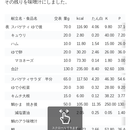
その残りを味噌汁にしました。
献立名・食品名
交表
量g
kcal
たん白
Ｋ
Ｐ
夜
スパゲティ ゆで後
70.0
116.90
4.06
9.80
37.10
キュウリ
20.0
2.80
0.20
40.00
7.20
ハム
10.0
11.80
1.54
15.00
26.00
ゆで卵
20.0
30.20
2.46
26.00
36.00
マヨネーズ
10.0
73.30
0.14
1.80
3.00
合計
130.0
235.00
8.40
92.60
109.30
スパゲティサラダ 半分
65.0
117.50
4.20
46.30
54.65
ゆで小松菜
20.0
3.00
0.32
28.00
9.20
キムチ大根
15.0
6.00
0.12
38.22
3.77
鯛かま 焼き後
50.0
105.00
11.35
250.00
130.00
減塩醤油
3.0
2.05
0.25
0.05
1.40
鯛のアラ味噌汁
20.0
スクロールできます
鯛
12.0
24.72
2.66
52.80
26.40