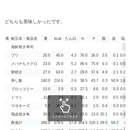
どちらも美味しかったです。
夜
献立名・食品名
量
kcal
たん白
Ｋ
Ｐ
脂
炭
塩分
海鮮巻き寿司
ブリ
20.0
45.0
4.3
76.0
26.0
3.5
0.1
0.016
メバチちマグロ
23.0
25.0
5.2
96.6
75.9
0.3
0.1
0.028
卵焼き
27.0
63.0
2.7
29.0
37.6
4.9
2.1
0.292
寿し飯
140.0
214.5
2.6
38.5
43.7
0.3
50.9
1.600
ブロッコリー
13.0
3.9
0.3
27.3
9.6
0.0
0.3
0.002
トマト
11.0
2.4
0.1
23.1
2.9
0.0
0.5
0.001
マヨネーズ
5.0
36.7
0.1
0.9
1.5
0.4
0.3
0.090
鶏皮焼き鳥
30.0
189.0
2.1
13.0
13.0
20.1
0.0
0.413
スクロールできます
夜食計
269.0
579.5
17.4
304.5
210.1
29.5
54.2
2.4