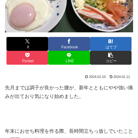
X
Facebook
はてブ
Pocket
LINE
コピー
2024.01.10
2024.01.11
先月までは調子が良かった腰が、新年とともにやや強い痛
みが出ており気になり始めました。
年末におせち料理を作る際、長時間立ちっ放しでいたこと