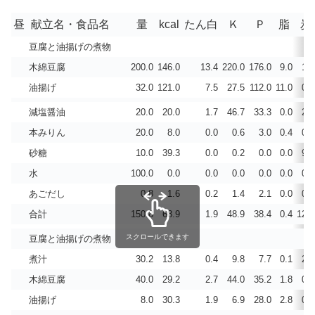
昼
献立名・食品名
量
kcal
たん白
Ｋ
Ｐ
脂
炭
豆腐と油揚げの煮物
木綿豆腐
200.0
146.0
13.4
220.0
176.0
9.0
1.6
油揚げ
32.0
121.0
7.5
27.5
112.0
11.0
0.1
減塩醤油
20.0
20.0
1.7
46.7
33.3
0.0
2.7
本みりん
20.0
8.0
0.0
0.6
3.0
0.4
0.0
砂糖
10.0
39.3
0.0
0.2
0.0
0.0
9.9
水
100.0
0.0
0.0
0.0
0.0
0.0
0.0
あごだし
0.8
1.6
0.2
1.4
2.1
0.0
0.3
合計
150.8
68.9
1.9
48.9
38.4
0.4
12.9
スクロールできます
豆腐と油揚げの煮物
煮汁
30.2
13.8
0.4
9.8
7.7
0.1
2.6
木綿豆腐
40.0
29.2
2.7
44.0
35.2
1.8
0.3
油揚げ
8.0
30.3
1.9
6.9
28.0
2.8
0.0