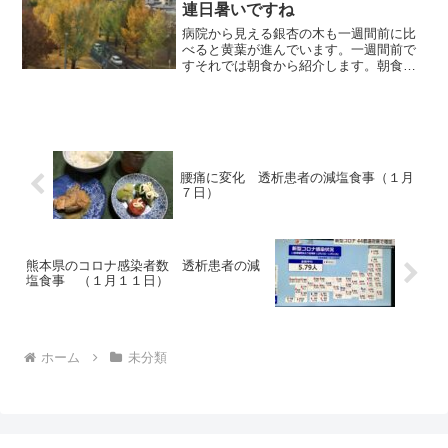
がる...
連日暑いですね
病院から見える銀杏の木も一週間前に比
べると黄葉が進んでいます。一週間前で
すそれでは朝食から紹介します。朝食
（秋刀魚です）数ヶ月前に冷凍秋刀魚を
二袋（10匹×2）買っていた最後の一匹で
す。近々、買いに行こうと思っていま
す。左上は新しい御飯茶碗...
腰痛に変化 透析患者の減塩食事（１月
７日）
熊本県のコロナ感染者数 透析患者の減
塩食事 （１月１１日）
ホーム
未分類