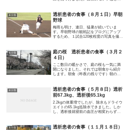
大きさで、ハチも飛んでいましたから、
自分で駆除するのは危ないので業者に頼
んで駆除してもらいました。巣を作り始
透析患者の食事（８月１日）早朝
未分類
めて１週間程度経ってい...
野球
梅雨も明け、連日、猛暑が続いていま
す。早朝野球の観戦記をブログにアップ
するため、１試合120枚程度の写真を撮り
ますが、たまに、面白いのが撮れていま
すね。アウト、セーフどっちでしょう
ね。審判の判定はセーフでした。それで
庭の桜 透析患者の食事（３月２
未分類
は朝食から紹介します。朝...
４日）
ここ数日の暖かさで、庭の桜も一気に満
開になりました。それでは朝食から紹介
します。朝食（昨夜の残りです）朝の体
重も２日空けての体重に近い数字でした
から、本来なら汁物は避けるべきだった
でしょう。しかし、鯛のみそ汁を食べず
透析患者の食事（５月８日）透析
未分類
にいることは無理でした。...
前67.3kg、透析後65.1kg
2.2kgの体重増でしたが、除水もドライウ
エイトの65.1kg迄除水できました。しか
し、透析後就寝前の血圧が相変わらず下
がりますね。夜10時半頃の測定で75/48で
した。ちょっと下がり過ぎではないかと
思うのですが。看護師からは、食後は下
透析患者の食事（１１月１８日）
未分類