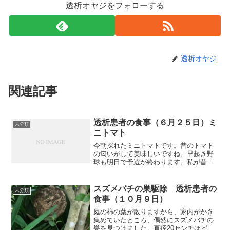
透析オヤジをフォローする
透析オヤジ
関連記事
透析患者の食事（６月２５日）ミ
未分類
ニトマト
今朝採れたミニトマトです。昔のトマト
の匂いがして美味しいですね。早起き野
球も明日で予選が終わります。私が昔か
ら応援しているチームが今朝、予選で勝
ち、総合トーナメントに進出しました。
５年ぶりのことです。それでは朝食から
スズメバチの巣駆除 透析患者の
未分類
紹介します。朝食（塩サバ...
食事（１０月９日）
庭の柿の葉が散りますから、家内がかき
集めていたところ、偶然にスズメバチの
巣を見つけました。直径20センチほどの