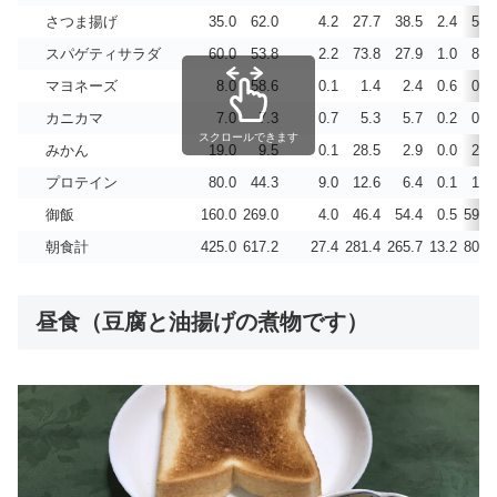
さつま揚げ
35.0
62.0
4.2
27.7
38.5
2.4
5.8
スパゲティサラダ
60.0
53.8
2.2
73.8
27.9
1.0
8.3
マヨネーズ
8.0
58.6
0.1
1.4
2.4
0.6
0.5
カニカマ
7.0
7.3
0.7
5.3
5.7
0.2
0.3
スクロールできます
みかん
19.0
9.5
0.1
28.5
2.9
0.0
2.2
プロテイン
80.0
44.3
9.0
12.6
6.4
0.1
1.9
御飯
160.0
269.0
4.0
46.4
54.4
0.5
59.4
朝食計
425.0
617.2
27.4
281.4
265.7
13.2
80.6
昼食（豆腐と油揚げの煮物です）