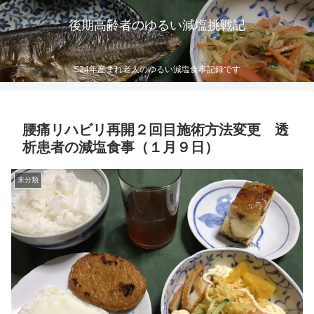
後期高齢者のゆるい減塩挑戦記
S24年産まれ老人のゆるい減塩食事記録です
腰痛リハビリ再開２回目施術方法変更 透
析患者の減塩食事（１月９日）
未分類