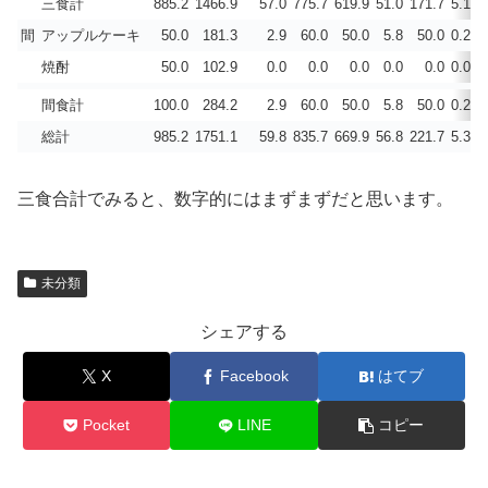
三食計
885.2
1466.9
57.0
775.7
619.9
51.0
171.7
5.100
間
アップルケーキ
50.0
181.3
2.9
60.0
50.0
5.8
50.0
0.206
焼酎
50.0
102.9
0.0
0.0
0.0
0.0
0.0
0.000
間食計
100.0
284.2
2.9
60.0
50.0
5.8
50.0
0.206
総計
985.2
1751.1
59.8
835.7
669.9
56.8
221.7
5.305
三食合計でみると、数字的にはまずまずだと思います。
未分類
シェアする
X
Facebook
はてブ
Pocket
LINE
コピー