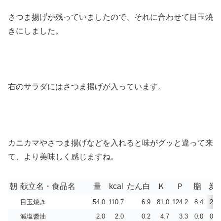
さつま揚げが残っていましたので、それに合わせて目玉焼
きにしました。
右のサラダにはさつま揚げが入っています。
カニカマやさつま揚げなどを入れると味がグッと違って来
て、より美味しく感じますね。
朝
献立名・食品名
量
kcal
たん白
Ｋ
Ｐ
脂
炭
目玉焼き
54.0
110.7
6.9
81.0
124.2
8.4
2.1
減塩醬油
2.0
2.0
0.2
4.7
3.3
0.0
0.3