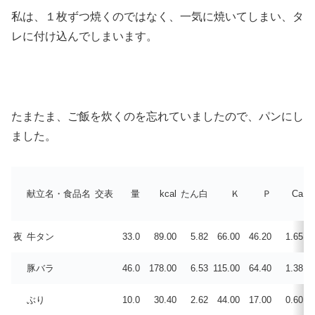
私は、１枚ずつ焼くのではなく、一気に焼いてしまい、タ
レに付け込んでしまいます。
たまたま、ご飯を炊くのを忘れていましたので、パンにし
ました。
献立名・食品名
交表
量
kcal
たん白
Ｋ
Ｐ
Ca
夜
牛タン
33.0
89.00
5.82
66.00
46.20
1.65
0
豚バラ
46.0
178.00
6.53
115.00
64.40
1.38
0
ぶり
10.0
30.40
2.62
44.00
17.00
0.60
0