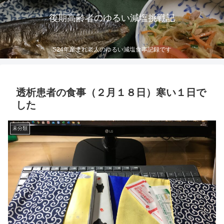
後期高齢者のゆるい減塩挑戦記
S24年産まれ老人のゆるい減塩食事記録です
透析患者の食事（２月１８日）寒い１日で
した
未分類