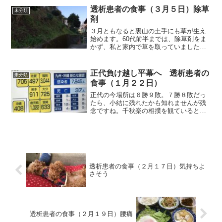
まりの大きさに生で食べるには勇気がい
透析患者の食事（３月５日）除草
未分類
ります。夕食で焼いて食べ...
剤
３月ともなると裏山の土手にも草が生え
始めます。60代前半までは、除草剤をま
かず、私と家内で草を取っていました。
透析を始めて、まず私が草取りをリタイ
アし、ここ2、3年前から家内の草取りも
危なくなりましたから、除草剤をまくよ
正代負け越し平幕へ 透析患者の
未分類
うにしました。まきた...
食事（１月２２日）
正代の今場所は６勝９敗。７勝８敗だっ
たら、小結に残れたかも知れませんが残
念ですね。千秋楽の相撲を観ていると下
半身の稽古不足が素人でもわかります。
来場所は、応援する自分も気分一新し、
平幕の正代に応援ですね。それでは朝食
から紹介します。朝食（昨...
透析患者の食事（２月１７日）気持ちよ
さそう
透析患者の食事（２月１９日）腰痛