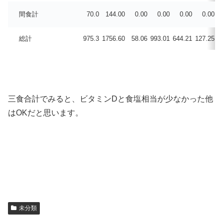
間食計
70.0
144.00
0.00
0.00
0.00
0.00
0
総計
975.3
1756.60
58.06
993.01
644.21
127.25
3
三食合計でみると、ビタミンDと食塩相当が少なかった他
はOKだと思います。
未分類