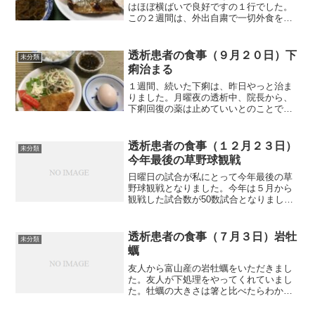
はほぼ横ばいで良好ですの１行でした。
この２週間は、外出自粛で一切外食をし
ていませんし、毎日の食事の数値が極端
に上下することはありませんでしたか
ら、予想通りの数値が出ていました。た
透析患者の食事（９月２０日）下
未分類
だ、自分なりに判断して、前...
痢治まる
１週間、続いた下痢は、昨日やっと治ま
りました。月曜夜の透析中、院長から、
下痢回復の薬は止めていいとのことでし
た。１週間止めていた２種類のカルシウ
ム製剤の服用を再開します。それでは朝
食から紹介します。朝食（卵ご飯です）
透析患者の食事（１２月２３日）
未分類
炊立てご飯ですから、久し...
今年最後の草野球観戦
日曜日の試合が私にとって今年最後の草
野球観戦となりました。今年は５月から
観戦した試合数が50数試合となりまし
た。６月と７月に２週間ずつ入院しまし
たから、それがなければもっと多かった
と思います。毎試合、スコアを記録し、
透析患者の食事（７月３日）岩牡
未分類
写真を撮って、観戦後はブ...
蠣
友人から富山産の岩牡蠣をいただきまし
た。友人が下処理をやってくれていまし
た。牡蠣の大きさは箸と比べたらわかり
ますが、びっくりする大きさですね。生
では食べたが美味しいと思いますが、あ