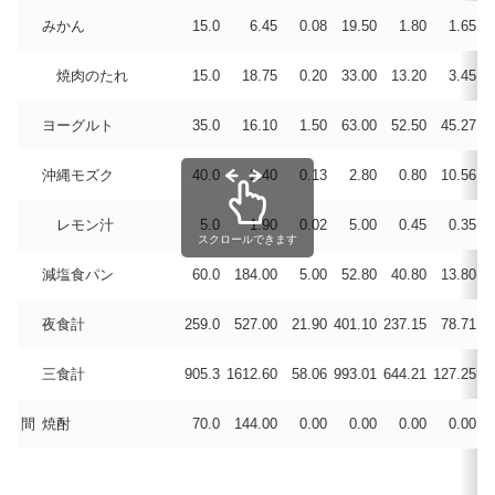
みかん
15.0
6.45
0.08
19.50
1.80
1.65
0
焼肉のたれ
15.0
18.75
0.20
33.00
13.20
3.45
0
ヨーグルト
35.0
16.10
1.50
63.00
52.50
45.27
0
沖縄モズク
40.0
2.40
0.13
2.80
0.80
10.56
0
レモン汁
5.0
1.90
0.02
5.00
0.45
0.35
0
スクロールできます
減塩食パン
60.0
184.00
5.00
52.80
40.80
13.80
0
夜食計
259.0
527.00
21.90
401.10
237.15
78.71
0
三食計
905.3
1612.60
58.06
993.01
644.21
127.25
3
間
焼酎
70.0
144.00
0.00
0.00
0.00
0.00
0