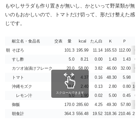
もやしサラダも作り置きが無いし、かといって野菜類が無
いのもおかしいので、トマトだけ切って、形だけ整えた感
じです。
献立名・食品名
交表
量
kcal
たん白
Ｋ
Ｐ
Ca
朝
そぼろ
101.3
195.99
11.14
165.53
112.00
6.
すし酢
5.0
8.21
0.00
1.43
1.43
0.
カツオ油漬けフレーク
20.0
58.00
3.82
46.00
32.00
0.
トマト
23.0
4.37
0.16
48.30
5.98
1.
沖縄モズク
40.0
2.40
0.13
2.80
0.80
10.
スクロールできます
レモン汁
5.0
1.90
0.02
5.00
0.45
0.
御飯
170.0
285.60
4.25
49.30
57.80
5.
朝食計
364.3
556.48
19.52
318.36
210.46
25.