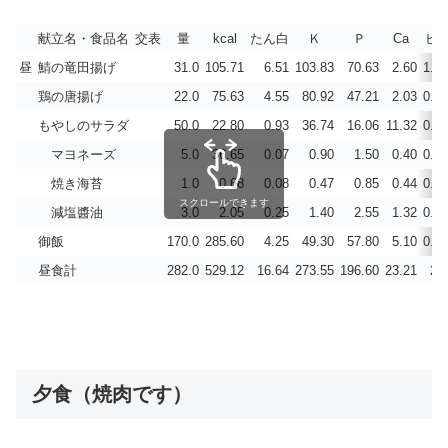
献立名・食品名
交表
量
kcal
たん白
Ｋ
Ｐ
Ca
ビD
昼
鯖の竜田揚げ
31.0
105.71
6.51
103.83
70.63
2.60
1.58
鶏の唐揚げ
22.0
75.63
4.55
80.92
47.21
2.03
0.10
もやしのサラダ
50.0
22.80
0.93
36.74
16.06
11.32
0.19
マヨネーズ
5.0
36.65
0.07
0.90
1.50
0.40
0.30
焼き海苔
1.0
0.68
0.08
0.47
0.85
0.44
0.02
スクロールできます
減塩醬油
3.0
2.05
0.25
1.40
2.55
1.32
0.05
御飯
170.0
285.60
4.25
49.30
57.80
5.10
0.00
昼食計
282.0
529.12
16.64
273.55
196.60
23.21
2.2
夕食（焼肉です）