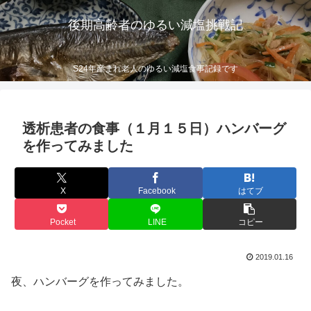
後期高齢者のゆるい減塩挑戦記
S24年産まれ老人のゆるい減塩食事記録です
透析患者の食事（１月１５日）ハンバーグ
を作ってみました
X
Facebook
はてブ
Pocket
LINE
コピー
2019.01.16
夜、ハンバーグを作ってみました。