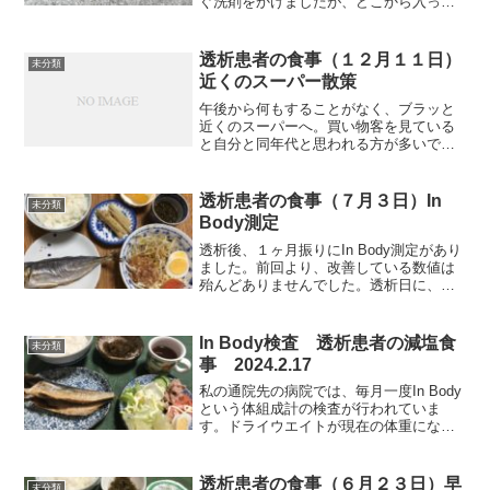
ぐ洗剤をかけましたが、どこから入った
かわかりません。以前、自宅周囲に石灰
みたいなムカデ除けをまいていたら侵入
はありませんでしたから、その効果が薄
透析患者の食事（１２月１１日）
未分類
れているんでしょうね。...
近くのスーパー散策
午後から何もすることがなく、ブラッと
近くのスーパーへ。買い物客を見ている
と自分と同年代と思われる方が多いです
ね。特に男性客が多いように思いまし
た。まわっていて、気付いたことが一つ
あります。レトルト商品を購入する店は
透析患者の食事（７月３日）In
未分類
決めていました。しかし、こ...
Body測定
透析後、１ヶ月振りにIn Body測定があり
ました。前回より、改善している数値は
殆んどありませんでした。透析日に、エ
アロバイクで運動をするくらいでは運動
不足なんですね。自宅では、犬の散歩は
家内に任せきり、庭に出ることもなく、
In Body検査 透析患者の減塩食
未分類
自室に籠っていて...
事 2024.2.17
私の通院先の病院では、毎月一度In Body
という体組成計の検査が行われていま
す。ドライウエイトが現在の体重になっ
てから、それらのデータを見比べてみま
した。骨格筋や脂肪、骨格筋量、肥満診
断、筋肉バランスといった項目で、数パ
透析患者の食事（６月２３日）早
未分類