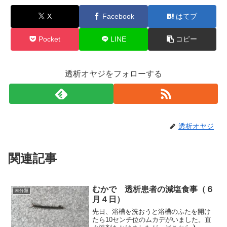
X
Facebook
はてブ
Pocket
LINE
コピー
透析オヤジをフォローする
透析オヤジ
関連記事
むかで 透析患者の減塩食事（６
未分類
月４日）
先日、浴槽を洗おうと浴槽のふたを開け
たら10センチ位のムカデがいました。直