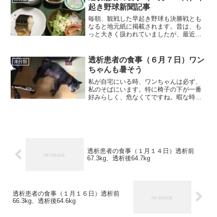
ーセントとはいえ、...
起き野球新聞記事
毎朝、観戦した早起き野球も決勝戦とも
なると地元紙に掲載されます。昔は、も
っと大きく扱われていましたが、最近は
出場チームが少ない為、掲載紙面も小さ
くなりました。それでは朝食から紹介し
ます。朝食（塩サバです）定番の塩サバ
透析患者の食事（６月７日）ワン
未分類
朝食です。特に今朝の塩サ...
ちゃんも暑そう
私が自宅にいる時、ワンちゃんは必ず、
私のそばにいます。特に椅子の下が一番
好みらしく、危なくてですね。暇な時
も、このワンちゃんと遊んでいると癒さ
れますね。それでは朝食から紹介しま
す。朝食（昨夜の残りです）昨日作った
ハンバーグの残りの１個です。...
透析患者の食事（１月１４日）透析前
67.3kg、透析後64.7kg
透析患者の食事（１月１６日）透析前
66.3kg、透析後64.6kg