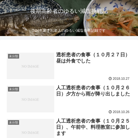
後期高齢者のゆるい減塩挑戦記
S24年産まれ老人のゆるい減塩食事記録です
透析患者の食事（１０月２７日）
未分類
昼は外食でした
2018.10.27
人工透析患者の食事（１０月２６
未分類
日）夕方から雨が降り出しました
2018.10.26
人工透析患者の食事（１０月２５
未分類
日）、午前中、料理教室に参加し
ます