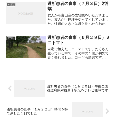
り、足を上下させる運動もやりました。
透析患者の食事（７月３日）岩牡
未分類
できれば、毎回やっていた...
蠣
友人から富山産の岩牡蠣をいただきまし
た。友人が下処理をやってくれていまし
た。牡蠣の大きさは箸と比べたらわかり
ますが、びっくりする大きさですね。生
では食べたが美味しいと思いますが、あ
まりの大きさに生で食べるには勇気がい
透析患者の食事（６月２９日）ミ
未分類
ります。夕食で焼いて食べ...
ニトマト
自宅で植えたミニトマトです。たくさん
生っている中で、その中の１個が初めて
赤く熟れました。ゴーヤも順調です。そ
れでは朝食から紹介します。朝食（塩サ
バです）味噌汁は昨日の朝、作ったもの
です。味噌汁は、味噌汁椀３杯分作っ
て、朝食で食べたのが一杯の...
透析患者の食事（１月２０日）午後全国
都道府県対抗男子駅伝をテレビ観戦です
透析患者の食事（１月２２日）時間を持
て余した１日でした