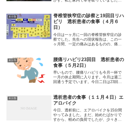
かず、私と家内で草を取っていました。
透析を始めて、まず私が草取りをリタイ
アし、ここ2、3年前から家内の草取りも
危なくなりましたから、除草剤をまくよ
脊椎管狭窄症の診察と19回目リハ
未分類
うにしました。まきた...
ビリ 透析患者の食事（４月６
日）
今日は一ヶ月に一回の脊椎管狭窄症の診
察でした。先生への現状報告は、この一
ヶ月間、一定の痛みはあるものの、痛く
てたまらない日が少なくなっている。痛
み止めの薬はこの一ヶ月で4、5回服用し
た等々。毎日の生活に差し障りがなけれ
腰痛リハビリ23回目 透析患者の
未分類
ば現在のままリハビリ中...
食事（５月2日）
早いもので、腰痛リハビリも今月一杯で
一月の休止期間に入ります。今月は週二
回通う予定でいます。今日二日は23回目
のリハビリでした。一昨日の日曜日の
夜、ストレッチが強過ぎたのか、腰を痛
めてしまいました。月曜日の朝、上を向
透析患者の食事（１１月４日）エ
未分類
いて寝ている姿勢から腹ば...
アロバイク
今日、透析前に、エアロバイクを15分間
やってみました。まだ、始めたばかりで
すから、軽めの負荷でしたが、少々きつ
かったですね。その他にも、透析中、ベ
ッドのサイド金具にゴムチューブを張