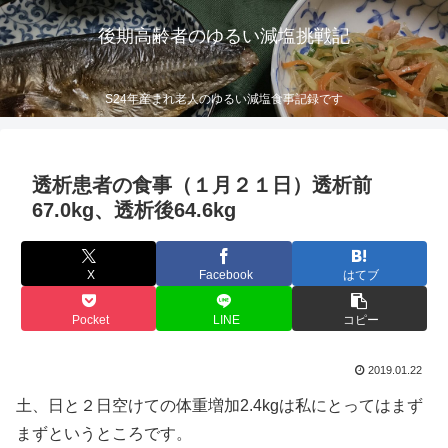
後期高齢者のゆるい減塩挑戦記
S24年産まれ老人のゆるい減塩食事記録です
透析患者の食事（１月２１日）透析前
67.0kg、透析後64.6kg
X
Facebook
はてブ
Pocket
LINE
コピー
2019.01.22
土、日と２日空けての体重増加2.4kgは私にとってはまず
まずというところです。