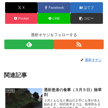
X
Facebook
はてブ
Pocket
LINE
コピー
透析オヤジをフォローする
透析オヤジ
関連記事
透析患者の食事（３月５日）除草
未分類
剤
３月ともなると裏山の土手にも草が生え
始めます。60代前半までは、除草剤をま