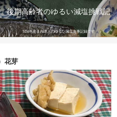
後期高齢者のゆるい減塩挑戦記
S24年産まれ老人のゆるい減塩食事記録です
）花芽