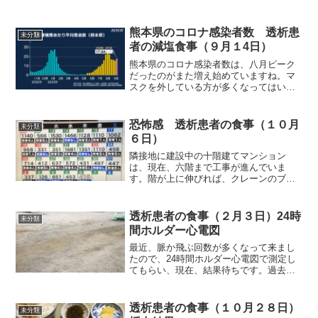
267cc（計445g）を入れ、10分間弱火で
炊くと369gのご飯になりました。自分は
この程度の軟らかいご飯は大好きです...
熊本県のコロナ感染者数 透析患
未分類
者の減塩食事（９月１4日）
熊本県のコロナ感染者数は、八月ピーク
だったのがまた増え始めていますね。マ
スクを外している方が多くなってはいて
も、基礎疾患持ちの自分にとって、まだ
まだ、マスクは外せません。4それでは朝
食から紹介します。朝食（あじ開き干し
恐怖感 透析患者の食事（１０月
未分類
です）自分の朝食として...
６日）
隣接地に建設中の十階建てマンション
は、現在、六階まで工事が進んでいま
す。階が上に伸びれば、クレーンのブー
ム（腕）もより長くなります。自分の机
からは、写真のようにブームが見えま
す。こちら側に倒れると、私を直撃する
透析患者の食事（２月３日）24時
未分類
のは間違いありません。ブームが...
間ホルダー心電図
最近、脈か飛ぶ回数が多くなって来まし
たので、24時間ホルダー心電図で測定し
てもらい、現在、結果待ちです。過去、
何度か同じ検査を受けており、良性の期
外収縮であると診断されていますので、
今回もそうだとは思います。しかし、頻
透析患者の食事（１０月２８日）
未分類
繁に脈が飛ぶと何となく...