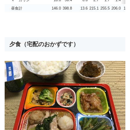
昼食計
146.0
398.8
13.6
215.1
255.5
206.0
11.
夕食（宅配のおかずです）