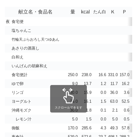
献立名・食品名
量
kcal
たん白
Ｋ
Ｐ
C
夜
食宅便
塩ちゃんこ
竹輪天ぷらおろし天つゆあん
あさりの酒蒸し
白和え
いんげんの胡麻和え
食宅便計
250.0
238.0
16.6
331.0
157.0
ゆで卵
9.0
13.7
1.2
11.7
16.2
リンゴ
30.0
15.9
0.0
36.0
3.6
ヨーグルト
35.0
16.1
1.5
63.0
52.5
4
スクロールできます
沖縄モズク
30.0
1.8
0.1
2.1
0.6
レモン汁
5.0
1.5
0.0
5.0
0.5
御飯
170.0
285.6
4.3
49.3
57.8
夜食計
529.0
572.6
23.7
498.1
288.2
6