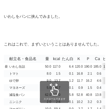
いわしをパンに挟んでみました。
これはこれで、まずいということはありませんでした。
献立名・食品名
量
kcal
たん白
Ｋ
Ｐ
Ca
ビ
昼
いわし缶詰
50.0
117.0
6.4
120.0
190.0
185.0
10.
トマト
8.0
1.5
0.1
16.8
2.1
0.6
0.
ゆで卵
9.0
13.7
1.2
11.7
16.2
4.6
0.
マヨネーズ
5.0
36.7
0.1
0.9
1.5
0.4
0.
減塩食パン
62.0
168.0
5.8
52.8
40.8
13.8
0.
スクロールできます
ニンニク
2.0
2.6
0.1
10.2
3.2
0.3
0.
マーガリン
10.0
59.4
0.0
2.7
1.7
1.4
1.