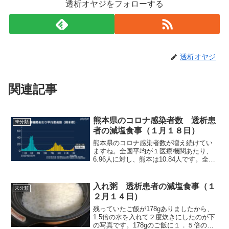
透析オヤジをフォローする
透析オヤジ
関連記事
熊本県のコロナ感染者数 透析患
未分類
者の減塩食事（１月１８日）
熊本県のコロナ感染者数が増え続けてい
ますね。全国平均が１医療機関あたり、
6.96人に対し、熊本は10.84人です。全国
的にみると多い方から８番目です。それ
では朝食から紹介します。朝食（鶏そぼ
ろ丼です）鶏そぼろを自分で作ったのは
入れ粥 透析患者の減塩食事（１
未分類
久し振りです。...
２月１４日）
残っていたご飯が178gありましたから、
1.5倍の水を入れて２度炊きにしたのが下
の写真です。178gのご飯に１．５倍の水