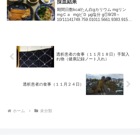
採血結果
期間日数kcalたん白gカリウム mgリン
mgＣａ mgビＤ µg塩分 g①9/28～
10/11141749.759.01011.5661.9383.915.0
4.6②10/12～
10/25141799.560.31015.1665.5...
透析患者の食事（１１月１８日）手製入
れ物（健康記録ノート入れ）
透析患者の食事（１１月２４日）
ホーム
未分類