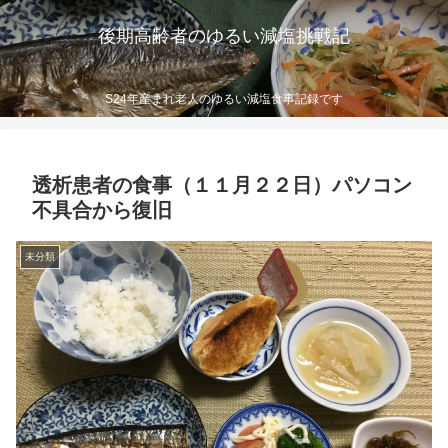
後期高齢者のゆるい減塩挑戦記
S24年産まれ老人のゆるい減塩食事記録です
透析患者の食事（１１月２２日）パソコン
不具合から復旧
未分類