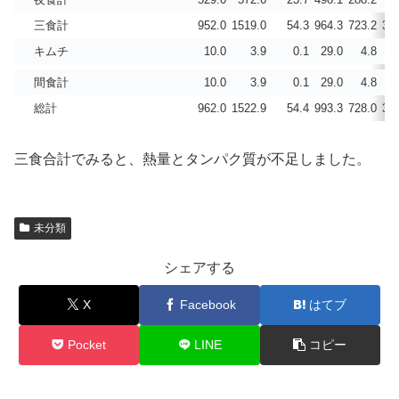
三食計
952.0
1519.0
54.3
964.3
723.2
31
キムチ
10.0
3.9
0.1
29.0
4.8
間食計
10.0
3.9
0.1
29.0
4.8
総計
962.0
1522.9
54.4
993.3
728.0
31
三食合計でみると、熱量とタンパク質が不足しました。
未分類
シェアする
X
Facebook
はてブ
Pocket
LINE
コピー