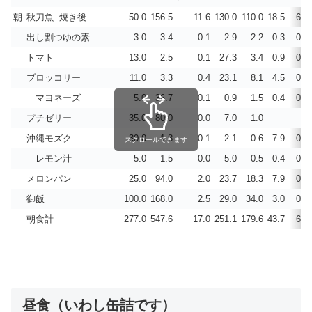
朝
秋刀魚 焼き後
50.0
156.5
11.6
130.0
110.0
18.5
6.5
出し割つゆの素
3.0
3.4
0.1
2.9
2.2
0.3
0.0
トマト
13.0
2.5
0.1
27.3
3.4
0.9
0.0
ブロッコリー
11.0
3.3
0.4
23.1
8.1
4.5
0.0
マヨネーズ
5.0
36.7
0.1
0.9
1.5
0.4
0.3
プチゼリー
35.0
80.0
0.0
7.0
1.0
沖縄モズク
30.0
1.8
0.1
2.1
0.6
7.9
0.0
スクロールできます
レモン汁
5.0
1.5
0.0
5.0
0.5
0.4
0.0
メロンパン
25.0
94.0
2.0
23.7
18.3
7.9
0.1
御飯
100.0
168.0
2.5
29.0
34.0
3.0
0.0
朝食計
277.0
547.6
17.0
251.1
179.6
43.7
6.9
昼食（いわし缶詰です）