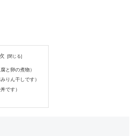
次
豆腐と卵の煮物）
鯖みりん干しです）
鰻丼です）