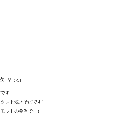
次
バです）
スタント焼きそばです）
トモットの弁当です）