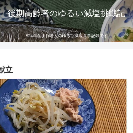
後期高齢者のゆるい減塩挑戦記
S24年産まれ老人のゆるい減塩食事記録です
献立