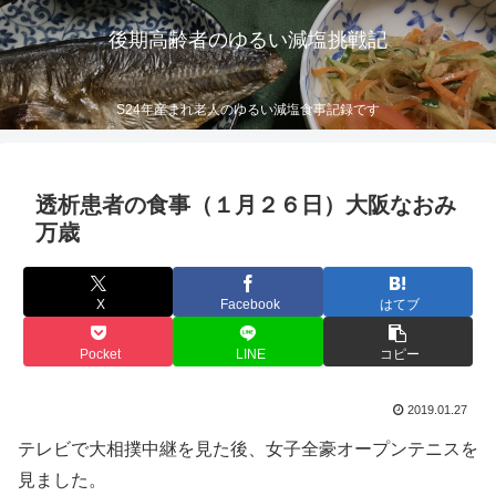
後期高齢者のゆるい減塩挑戦記
S24年産まれ老人のゆるい減塩食事記録です
透析患者の食事（１月２６日）大阪なおみ
万歳
X
Facebook
はてブ
Pocket
LINE
コピー
2019.01.27
テレビで大相撲中継を見た後、女子全豪オープンテニスを
見ました。