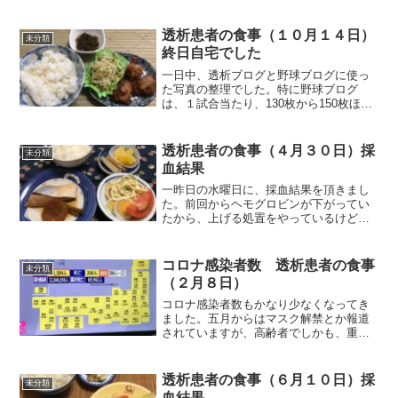
うな雰囲気でしたから二階へ再びパソコ
ンを移しました。移してから三日目とな
る今日の腰の調子は、ほんの少しずつこ
透析患者の食事（１０月１４日）
未分類
わばりが弱くなりつつあり...
終日自宅でした
一日中、透析ブログと野球ブログに使っ
た写真の整理でした。特に野球ブログ
は、１試合当たり、130枚から150枚ほど
撮影しましたから、早起き野球だけでも
30試合分ありますので、4000枚以上あり
ます。それでは朝食から紹介します。朝
透析患者の食事（４月３０日）採
未分類
食（市販鶏唐揚...
血結果
一昨日の水曜日に、採血結果を頂きまし
た。前回からヘモグロビンが下がってい
たから、上げる処置をやっているけど、
まだ効果が出ていないとのことでした。
最近、立ちぐらみ的なものを感じる時が
ありましたから、やはりそうかと思いま
コロナ感染者数 透析患者の食事
未分類
したね。食事面で改善して...
（２月８日）
コロナ感染者数もかなり少なくなってき
ました。五月からはマスク解禁とか報道
されていますが、高齢者でしかも、重症
化リスクの高い自分にとっては、マスク
なしの混雑した中へ、マスクを着用して
行ったにせよ、感染率はむしろ高くなる
透析患者の食事（６月１０日）採
未分類
はずですから、おいそれと...
血結果