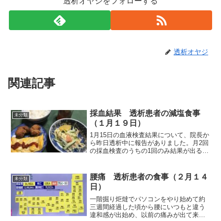
透析オヤジをフォローする
透析オヤジ
関連記事
採血結果 透析患者の減塩食事
未分類
（１月１９日）
1月15日の血液検査結果について、院長か
ら昨日透析中に報告がありました。月2回
の採血検査のうちの1回のみ結果が出る総
コレステロールとHDLについて、結果は
良好であるとのことでした。確かに前回
12月18日、前々回の11月20日に比べて、
腰痛 透析患者の食事（２月１４
未分類
基準値...
日）
一階掘り炬燵でパソコンをやり始めて約
三週間経過した頃から腰にいつもと違う
違和感が出始め、以前の痛みが出て来そ