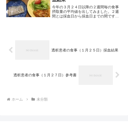
今年の３月２４日以降の２週間毎の食事
摂取量の平均値を出してみました。２週
間とは採血日から採血日までの間です。
kcalたん白カリウムリン塩分3/24～
4/131757.357.161124.80675.384.0234/14
～4/271725...
透析患者の食事（１月２５日）採血結果
透析患者の食事（１月２７日）参考書
ホーム
未分類