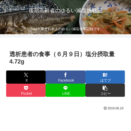
後期高齢者のゆるい減塩挑戦記
S24年産まれ老人のゆるい減塩食事記録です
透析患者の食事（６月９日）塩分摂取量
4.72g
X
Facebook
はてブ
Pocket
LINE
コピー
2019.06.10