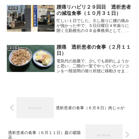
院長です。それでは朝食から紹介しま
す。朝食（鯖の竜田揚げです）朝、何を
腰痛リハビリ２９回目 透析患者
未分類
食べようかと冷凍庫を覗いた...
の減塩食事（１０月３１日）
忙しい１日でした。久し振りに腰の痛み
が強かった中で、５日日曜日４年振りに
開く元勤務先のＯＢ会事務局として、名
簿のまとめ、名札作成等を全て終え、会
の代表幹事へ届けたのが昼頃。帰宅後、
溜まっていた４日分の食事記録を付け始
腰痛 透析患者の食事（２月１１
未分類
めましたが終わらず、３時...
日）
電気代の急騰で、少しでも節約しようか
と思い、二階の一室でやっていたパソコ
ンを一階居間の堀り炬燵に移動させまし
た。約二週間経過し、朝昼晩の腰の状態
に気を付けていると、どうも痛みが以前
の痛い時に少しずつ戻っているような自
覚症状が出ています。掘り...
透析患者の食事（６月８日）肉じゃが
透析患者の食事（６月１１日）庭の紫陽
花