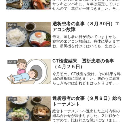
サツキとツバキに、今年は選定していま
せんので、花芽が一杯つきました。それ
では朝食から紹介します。朝食（塩サバ
です）豆腐は、冷奴では冷たいですか
ら、油揚げと一緒に麺つゆで煮ました。
透析患者の食事（８月３0日）エ
未分類
春雨の酢ものは、カニカマを...
アコン故障
最近、蒸し暑い日が続いていますから、
寝室のエアコン故障は、身体に堪えます
ね。扇風機を付けてはいても、生ぬるい
風には、しょっちゅう目覚めます。９月
２日、新品と交換したら、楽になるでし
ょう。それでは朝食から紹介します。朝
CT検査結果 透析患者の食事
未分類
食（目玉焼きです）２日空...
（４月２５日）
今月初め、CT検査を受け、その結果を昨
日の透析時に聞きました。胆のうに異常
らしきものはあれどもはっきりせず、結
論としては、年に１回程度のCT検査でフ
ォローしていきましょうとのことでし
た。とりあえず一安心ですね。それでは
透析患者の食事（９月８日）総合
未分類
朝食から紹介します。朝...
トーナメント
総合トーナメントへ進出した上村内科の
組み合わせが決まりました。２回戦から
ですので、比較的楽な戦いになりました
ね。組み合わせのくじを引いているのは