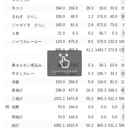
牛スジ
394.0
155.0
28.3
19.0
23.0
15.0
玉ねぎ さらし
200.0
48.0
1.2
176.0
40.0
36.0
ジャガイモ さらし
160.0
81.6
2.9
672.0
73.6
6.4
人参
21.0
6.3
0.2
56.7
5.3
5.5
ジャワカレールー
120.0
675.0
8.5
570.0
132.0
108.0
895.0
965.9
41.1
1493.7
273.9
170.9
豚ホルモン煮込み
35.0
73.0
5.3
30.1
53.0
16.6
スクロールできます
牛すじカレー
111.9
120.7
5.1
186.7
34.2
21.4
赤飯
150.0
284.0
5.9
118.5
81.0
10.5
夜食計
296.9
477.8
16.3
335.3
168.2
48.5
三食計
1011.1
1471.9
55.2
965.3
611.1
509.1
間
焼酎
70.0
144.0
0.0
0.0
0.0
0.0
間食計
70.0
144.0
0.0
0.0
0.0
0.0
総計
1081.1
1615.9
55.2
965.3
611.1
509.1