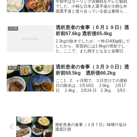
午前中はカーリング決勝戦をテレビ観戦
でした。小柄な日本人選手達が大柄な外
国選手達と渡り合っている姿は素晴らし
かったですね。また、40メートルも先に
ある場所にストーンを滑らせて、目的の
場所へ止めることをいとも簡単にやって
透析患者の食事（６月１９日）透
未分類
いる選手達には感心する...
析前67.6kg 透析後65.4kg
2.2kgの除水でしたが、一昨日400g残しで
したから、実質的には1.8kgの増加でし
た。ここで、また残すとなると金曜日に
も影響しますから、今日の昼食は少し控
えました。転院した病院では、戸惑うこ
ともありますが、横の連絡がしっかりし
透析患者の食事（３月３０日）透
未分類
ていますか...
析前68.5kg 透析後66.2kg
ここ1、2、ヶ月間で、２日空けての透析
日の除水は、2月10日 2.6kg、 2月17
日 2.4kg 、 2月24 日 2.3kg、 3月2日
2.5kg 、 3月9日 2.5kg、 3月16日
2.6kg、 3月2...
透析患者の食事（３月７日）味噌汁塩分
濃度計測