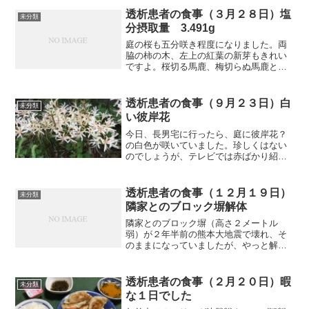
透析患者の食事（３月２８日）塩
未分類
分摂取量 3.491g
庭の桜も五分咲き程度になりました。両
脇の柿の木、左上の紅葉の新芽もきれい
ですよ。桜切る馬鹿、梅切らぬ馬鹿と昔
からよく言われていますが、その言われ
に反し、私は桜が大きくなり過ぎないよ
うに毎年、上の方を切っています。素人
透析患者の食事（９月２３日）白
未分類
が切りますから、不格好な...
い彼岸花
今日、長男宅に行ったら、庭に彼岸花？
の白色が咲いていました。珍しくはない
のでしょうが、テレビでは赤ばかり紹介
されていますから、写真を撮りました。
それでは朝食から紹介します。朝食（親
子丼です）味が少し薄かったと思いま
透析患者の食事（１２月１９日）
未分類
す。原因は、いつもは、減塩...
隣家とのブロック塀解体
隣家とのブロック塀（高さ２メートル
弱）が２年半前の熊本大地震で壊れ、そ
のままになっていましたが、やっと解体
を終えました。隣は十年ほど前から駐車
場になっていますが、今までは、車のド
アの開閉はブロック塀である程度遮音さ
透析患者の食事（２月２０日）暇
未分類
れていました。しかし、これ...
な１日でした