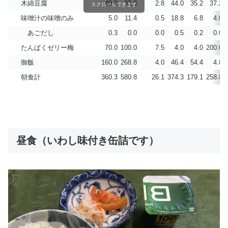
木綿豆腐
40.0
32.0
2.8
44.0
35.2
37.2
スクロールできます
味噌汁の味噌のみ
5.0
11.4
0.5
18.8
6.8
4.0
あごだし
0.3
0.0
0.0
0.5
0.2
0.0
たんぱくゼリー梅
70.0
100.0
7.5
4.0
4.0
200.0
御飯
160.0
268.8
4.0
46.4
54.4
4.8
朝食計
360.3
580.8
26.1
374.3
179.1
258.8
昼食（いわし味付き缶詰です）