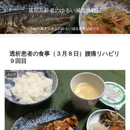
後期高齢者のゆるい減塩挑戦記
S24年産まれ老人のゆるい減塩食事記録です
透析患者の食事（３月８日）腰痛リハビリ
９回目
未分類