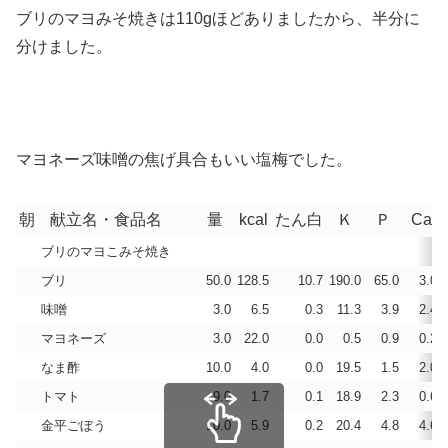
ブリのマヨみそ焼きは110gほどありましたから、半分に
分けました。
マヨネーズ味噌の焦げ具合もいい塩梅でした。
朝
献立名・食品名
量
kcal
たん白
Ｋ
Ｐ
Ca
ブリのマヨこみそ焼き
ブリ
50.0
128.5
10.7
190.0
65.0
3.0
味噌
3.0
6.5
0.3
11.3
3.9
2.4
マヨネーズ
3.0
22.0
0.0
0.5
0.9
0.2
なま酢
10.0
4.0
0.0
19.5
1.5
2.0
トマト
9.0
1.7
0.1
18.9
2.3
0.6
金平ごぼう
10.0
5.9
0.2
20.4
4.8
4.6