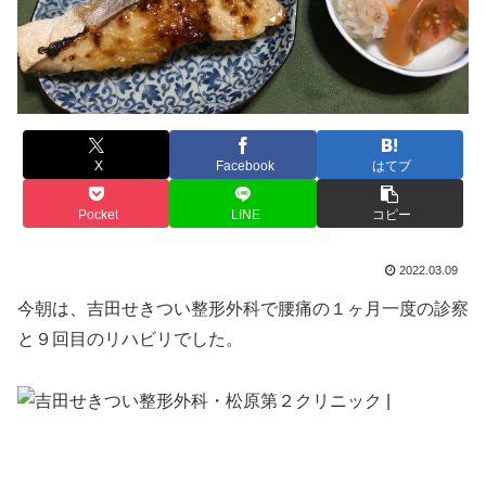
X
Facebook
はてブ
Pocket
LINE
コピー
2022.03.09
今朝は、吉田せきつい整形外科で腰痛の１ヶ月一度の診察
と９回目のリハビリでした。