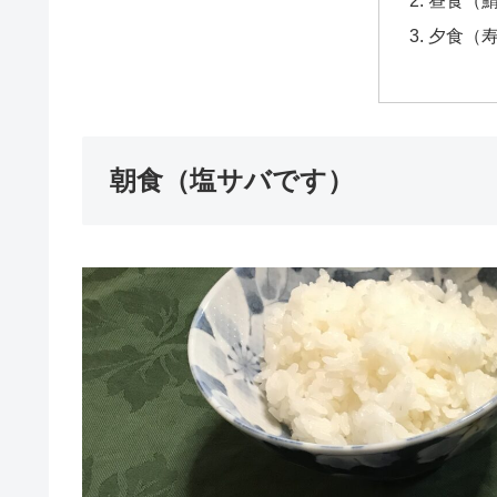
夕食（
朝食（塩サバです）