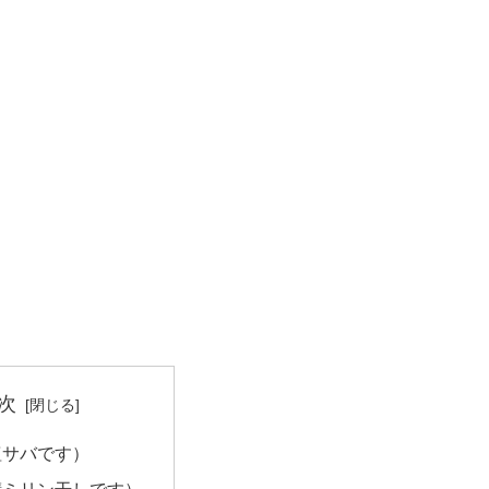
次
塩サバです）
鯖ミリン干しです）