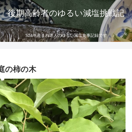
後期高齢者のゆるい減塩挑戦記
S24年産まれ老人のゆるい減塩食事記録です
庭の柿の木