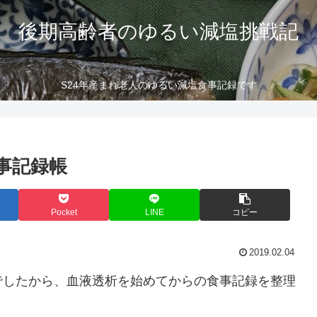
後期高齢者のゆるい減塩挑戦記
S24年産まれ老人のゆるい減塩食事記録です
事記録帳
Pocket
LINE
コピー
2019.02.04
でしたから、血液透析を始めてからの食事記録を整理