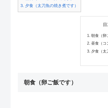
3.
夕食（太刀魚の焼き煮です）
目
朝食（卵
昼食（コ
夕食（太
朝食（卵ご飯です）