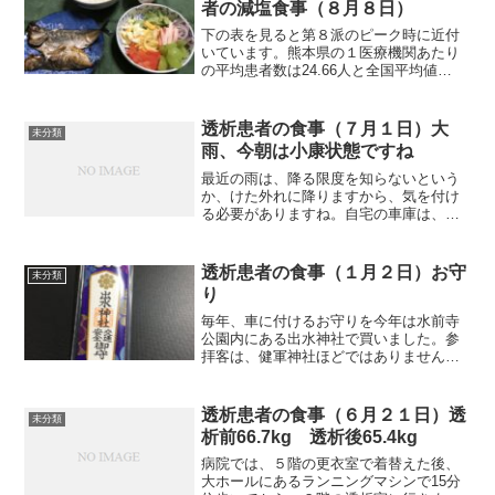
者の減塩食事（８月８日）
下の表を見ると第８派のピーク時に近付
いています。熊本県の１医療機関あたり
の平均患者数は24.66人と全国平均値
13.91人の1.77倍と高いですね。過去にも
夏場に感染が広がったことがありますか
ら、８月半ばから下旬にかけては感染者
透析患者の食事（７月１日）大
未分類
が増え続ける...
雨、今朝は小康状態ですね
最近の雨は、降る限度を知らないという
か、けた外れに降りますから、気を付け
る必要がありますね。自宅の車庫は、数
年前浸かる迄は、浸かったことなど一度
もありませんでしたから、降雨時の心配
が一つ増えました。昨日から、50センチ
透析患者の食事（１月２日）お守
未分類
ほど高い位置にある隣の...
り
毎年、車に付けるお守りを今年は水前寺
公園内にある出水神社で買いました。参
拝客は、健軍神社ほどではありませんで
した。昨日の食事を紹介していませんで
したから、紹介します。おせち料理が主
です。写真以外にも、おせち料理を食べ
透析患者の食事（６月２１日）透
未分類
ています。朝食雑煮は餅の...
析前66.7kg 透析後65.4kg
病院では、５階の更衣室で着替えた後、
大ホールにあるランニングマシンで15分