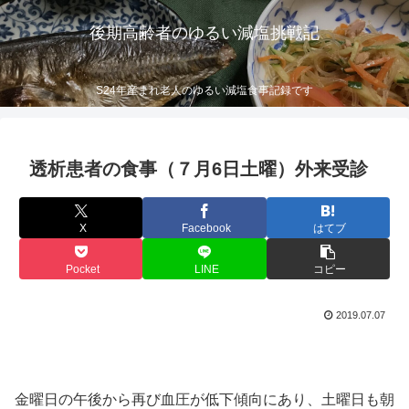
後期高齢者のゆるい減塩挑戦記
S24年産まれ老人のゆるい減塩食事記録です
透析患者の食事（７月6日土曜）外来受診
X
Facebook
はてブ
Pocket
LINE
コピー
2019.07.07
金曜日の午後から再び血圧が低下傾向にあり、土曜日も朝