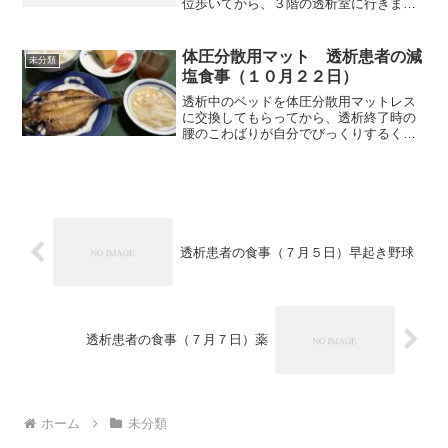
位歩いてから、３階の透析室に行きます
が、今日は他の用事で２階の受付に寄り
ました。２階のエレベーターを降りたす
ぐの所にペッパー君がいて、しゃべりか
体圧分散用マット 透析患者の減
未分類
けてきます。特に質問す...
塩食事（１０月２２日）
透析中のベッドを体圧分散用マットレス
に交換してもらってから、透析終了時の
腰のこわばりが自分でびっくりするくら
い減少しましたので、自宅でも体圧分散
用マットレスを買いました。使用開始
後、約10日になります。確かに10日前に
比べると、腰の痛みが弱...
透析患者の食事（７月５日）早起き野球
透析患者の食事（７月７日）薬
ホーム
未分類