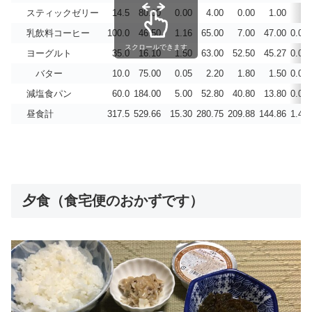
スティックゼリー
14.5
80.00
0.00
4.00
0.00
1.00
乳飲料コーヒー
100.0
46.50
1.16
65.00
7.00
47.00
0.00
スクロールできます
ヨーグルト
35.0
16.10
1.50
63.00
52.50
45.27
0.00
バター
10.0
75.00
0.05
2.20
1.80
1.50
0.06
減塩食パン
60.0
184.00
5.00
52.80
40.80
13.80
0.00
昼食計
317.5
529.66
15.30
280.75
209.88
144.86
1.47
夕食（食宅便のおかずです）