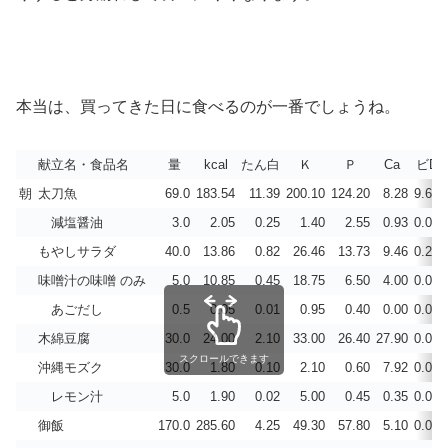
本当は、買ってきた日に食べるのが一番でしょうね。
献立名・食品名
量
kcal
たん白
Ｋ
Ｐ
Ca
ビD
朝
太刀魚
69.0
183.54
11.39
200.10
124.20
8.28
9.66
減塩醤油
3.0
2.05
0.25
1.40
2.55
0.93
0.00
もやしサラダ
40.0
13.86
0.82
26.46
13.73
9.46
0.21
味噌汁の味噌 のみ
5.0
10.85
0.45
18.75
6.50
4.00
0.00
あごだし
0.5
0.05
0.01
0.95
0.40
0.00
0.00
木綿豆腐
30.0
24.00
2.10
33.00
26.40
27.90
0.00
スクロールできます
沖縄モズク
30.0
1.80
0.10
2.10
0.60
7.92
0.00
レモン汁
5.0
1.90
0.02
5.00
0.45
0.35
0.00
御飯
170.0
285.60
4.25
49.30
57.80
5.10
0.00