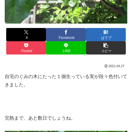
X
Facebook
はてブ
Pocket
LINE
コピー
2021.04.27
自宅のぐみの木にたった１個生っている実が段々色付いて
きました。
完熟まで、あと数日でしょうね。