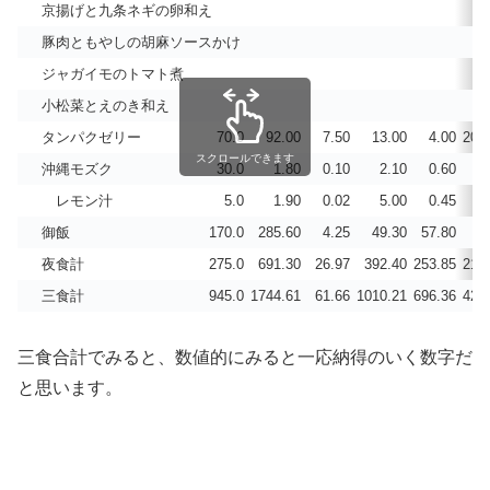
京揚げと九条ネギの卵和え
豚肉ともやしの胡麻ソースかけ
ジャガイモのトマト煮
小松菜とえのき和え
タンパクゼリー
70.0
92.00
7.50
13.00
4.00
200
スクロールできます
沖縄モズク
30.0
1.80
0.10
2.10
0.60
7
レモン汁
5.0
1.90
0.02
5.00
0.45
0
御飯
170.0
285.60
4.25
49.30
57.80
5
夜食計
275.0
691.30
26.97
392.40
253.85
213
三食計
945.0
1744.61
61.66
1010.21
696.36
422
三食合計でみると、数値的にみると一応納得のいく数字だ
と思います。