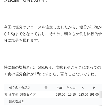
ン191mg、塩分1.5gです。
今回は塩分ケアコースを注文しましたから、塩分が1.2gか
ら1.8gまでとなっており、その分、朝食も夕食も比較的余
分に塩分を摂れます。
特に鯖の塩焼きは、50gあり、塩味もそこそこにあっての
１食の塩分合計が1.5gですから、言うことないですね。
献立名・食品名
量
kcal
たん白
Ｋ
Ｐ
C
夜
食宅便 減塩タイプ
310.00
15.10
323.00
191.00
鯖の塩焼き