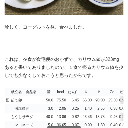
珍しく、ヨーグルトを昼、食べました。
これは、夕食が食宅便のおかずで、カリウム値が323mg
あると書いてありましたので、１食で摂るカリウム値を少
しでも少なくしておこうと思ったからです。
献立名・食品名
量
kcal
たん白
Ｋ
Ｐ
Ca
ビD
昼
茹で卵
50.0
75.50
6.45
65.00
90.00
25.50
0.90
減塩醬油
3.0
2.05
0.25
1.40
2.55
0.93
0.00
もやしサラダ
40.0
13.86
0.82
26.46
13.73
9.46
0.21
マヨネーズ
5.0
36.65
0.07
0.90
1.50
0.40
0.30