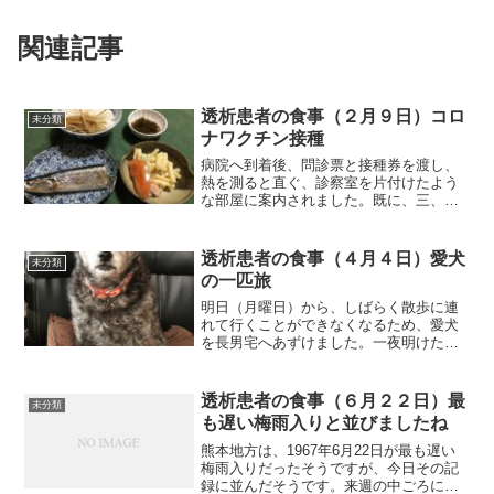
関連記事
透析患者の食事（２月９日）コロ
未分類
ナワクチン接種
病院へ到着後、問診票と接種券を渡し、
熱を測ると直ぐ、診察室を片付けたよう
な部屋に案内されました。既に、三、四
人の方が椅子に座っておられ、私も1つの
椅子に座ったら直ぐ、肩を出してくださ
いと言われ、いきなり接種の注射でし
透析患者の食事（４月４日）愛犬
未分類
た。打った後、解熱剤を一...
の一匹旅
明日（月曜日）から、しばらく散歩に連
れて行くことができなくなるため、愛犬
を長男宅へあずけました。一夜明けた長
男宅で今まで、外泊したのは、小さい時
に避妊手術で入院した時だけですから、
長男宅であっても不安でたまらないでし
透析患者の食事（６月２２日）最
未分類
ょうね。長男宅では、長男...
も遅い梅雨入りと並びましたね
熊本地方は、1967年6月22日が最も遅い
梅雨入りだったそうですが、今日その記
録に並んだそうです。来週の中ごろに