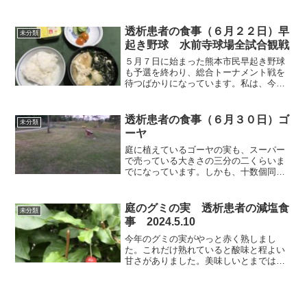
は、梅雨前線が九州付近へ北上するそう
ですから、そのへんで梅雨入りみたいで
すね。遅く梅雨に入り、今まで降らなか
透析患者の食事（６月２２日）早
未分類
った分を一度に降って...
起き野球 水前寺球場全試合観戦
５月７日に始まった熊本市民早起き野球
も予選を終わり、総合トーナメント戦を
待つばかりになっています。私は、今年
も水前寺球場で開催された27試合を全て
観戦し、ブログにアップしました。朝、
５時に起きるのは抵抗ありませんが、脊
透析患者の食事（６月３０日）ゴ
未分類
椎管狭窄症の影響で、内...
ーヤ
庭に植えているゴーヤの実も、スーパー
で売っている大きさの三分の二くらいま
でになっています。しかも、十数個同じ
程度の大きさですから、食べきれません
ね。それでは朝食から紹介します。朝食
（ロースかつとじです）昨夜の残り半分
庭のグミの実 透析患者の減塩食
未分類
です。今回は甘さも適当で...
事 2024.5.10
今年のグミの実がやっと赤く熟しまし
た。これだけ熟れていると酸味と程よい
甘さがありました。美味しいとまでは言
えませんがも実が生ったという事実が嬉
しいですね。それでは朝食から紹介しま
す。朝食（カレイの素焼きです）昨夜、
素焼きしたカレイの残りをレ...