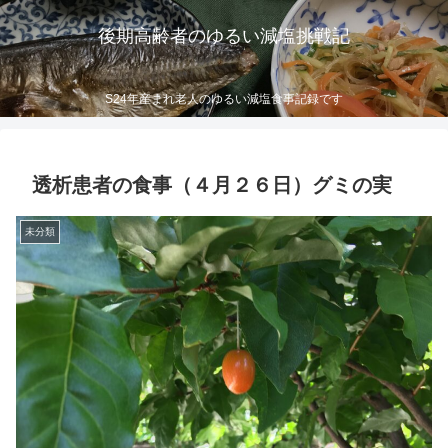
後期高齢者のゆるい減塩挑戦記
S24年産まれ老人のゆるい減塩食事記録です
透析患者の食事（４月２６日）グミの実
未分類