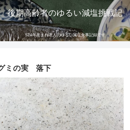
後期高齢者のゆるい減塩挑戦記
S24年産まれ老人のゆるい減塩食事記録です
グミの実 落下