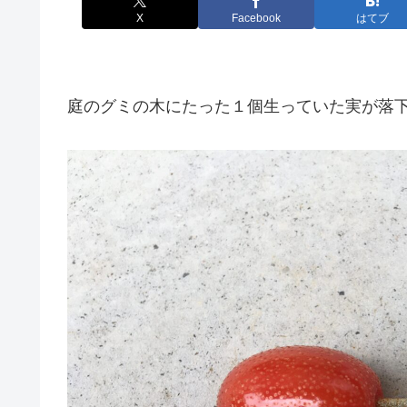
X
Facebook
はてブ
庭のグミの木にたった１個生っていた実が落