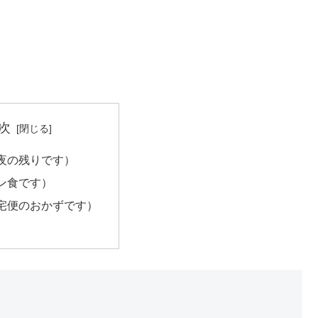
次
夜の残りです）
ン食です）
宅便のおかずです）