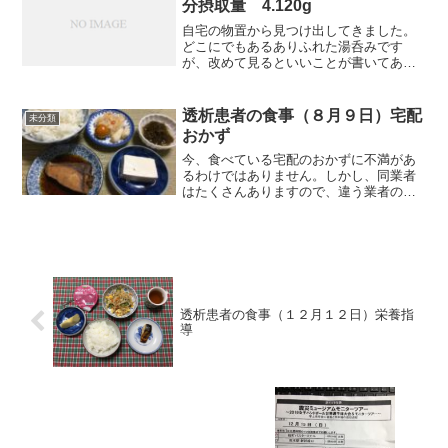
分摂取量 4.120g
自宅の物置から見つけ出してきました。
どこにでもあるありふれた湯呑みです
が、改めて見るといいことが書いてあり
ますね。それでは朝食から紹介します。
朝食（ブリです）昨夜はブリをソテーに
しましたが、今朝は単に焼きました。昼
透析患者の食事（８月９日）宅配
未分類
食（たこ焼きです）表の分量...
おかず
今、食べている宅配のおかずに不満があ
るわけではありません。しかし、同業者
はたくさんありますので、違う業者のお
かず内容を知っておくのも必要かと思
い、資料請求しました。それでは朝食か
ら紹介します。朝食（昨夜の残り、ブリ
の煮付けです）ブリを丸々一...
透析患者の食事（１２月１２日）栄養指
導