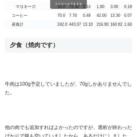
スクロールできます
マヨネーズ
10.0
73.30
0.14
1.80
3.00
0.180
コーヒー
70.0
7.70
0.49
42.00
13.30
0.077
昼食計
242.0
443.07
13.10
216.80
160.82
1.608
夕食（焼肉です）
牛肉は100g予定していましたが、70gしかありませんでし
た。
他の肉でも追加すればよかったのですが、透析が終わった
ばかりで腹も空いていましたから、あるだけにしました。