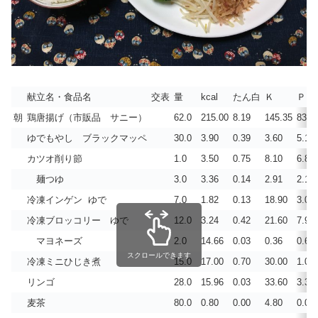
献立名・食品名
交表
量
kcal
たん白
Ｋ
Ｐ
朝
鶏唐揚げ（市販品 サニー）
62.0
215.00
8.19
145.35
83.5
ゆでもやし ブラックマッペ
30.0
3.90
0.39
3.60
5.10
カツオ削り節
1.0
3.50
0.75
8.10
6.80
麺つゆ
3.0
3.36
0.14
2.91
2.18
冷凍インゲン ゆで
7.0
1.82
0.13
18.90
3.01
冷凍ブロッコリー ゆで
12.0
3.24
0.42
21.60
7.92
マヨネーズ
2.0
14.66
0.03
0.36
0.60
スクロールできます
冷凍ミニひじき煮
15.0
17.00
0.70
30.00
1.00
リンゴ
28.0
15.96
0.03
33.60
3.36
麦茶
80.0
0.80
0.00
4.80
0.00