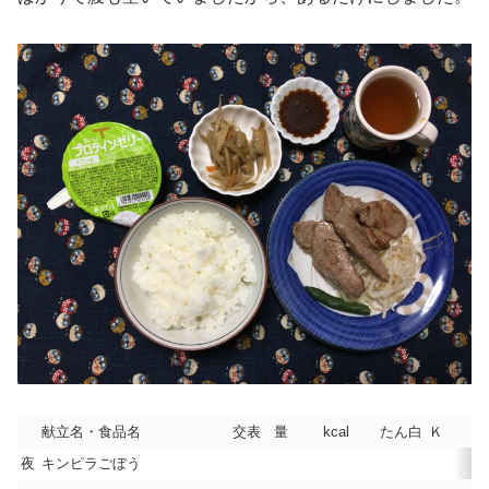
献立名・食品名
交表
量
kcal
たん白
Ｋ
夜
キンピラごぼう