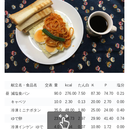
献立名・食品名
交表
量
kcal
たん白
Ｋ
Ｐ
塩分
昼
減塩食パン
90.0
276.00
7.50
87.30
74.70
0.210
キャベツ
10.0
2.30
0.13
20.00
2.70
0.001
冷凍ミニナボタン
35.0
48.00
1.80
25.00
24.00
0.400
ゆで卵
23.0
34.73
2.97
29.90
41.40
0.740
冷凍インゲン ゆで
4.0
1.04
0.07
10.80
1.72
0.000