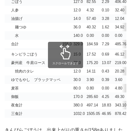
ごぼう
127.0
82.55
2.29
406.40
7
人参
12.0
4.32
0.10
32.40
3
油揚げ
14.0
57.40
3.28
12.04
4
麺つゆ
36.0
40.32
1.62
34.92
2
水
140.0
0.00
0.00
0.00
0
合計
158.0
329.0
184.59
7.29
485.76
1
キンピラごぼう
15.0
17.52
0.69
46.12
1
豪州産 牛肩ロース
73.0
175.20
13.07
219.00
1
スクロールできます
焼肉のタレ
12.0
14.11
0.43
20.28
1
ゆでもやし ブラックマッペ
30.0
3.90
0.39
3.60
5
麦茶
80.0
0.80
0.00
4.80
0
御飯
170.0
285.60
4.25
49.30
5
夜食計
380.0
497.14
18.83
343.10
1
三食計
1032.0
1505.05
46.95
878.42
5
きんぴらごぼうは、出来上がりの重さが158gありました