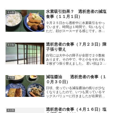
紹介します。朝食（弁当のヒライで朝食
です）写真上はミニカツ丼です。食べた
のは普通サイズのザ・かつ丼ではなく一
水素吸引効果？ 透析患者の減塩
未分類
回り小さいミニ・かつ丼で...
食事（１１月１日）
９月２５日から透析中に水素吸引をやっ
ています。時間は１時間で、匂いもなく
ただ、顔がスースーする感じです。水素
吸引を始めて１ヶ月を過ぎ、最近、効果
が出ているように感じます。ただ、これ
が水素吸引のせいかどうかはわかりませ
透析患者の食事（７月２３日）障
未分類
ん。腰痛がある中、毎日、...
子張り替え
自宅には大中小の障子が全部で２０数枚
あります。その中で、中と小をそれぞれ
２枚ずつ張り替えました。 若い頃は２日
間で全部張り替えていましたが、今は腰
痛の関係で１回で２枚が限度ですね。し
かも、それを２日かけてです。それでは
減塩醬油 透析患者の食事（１
未分類
朝食から紹介します。朝...
０月３０日）
日頃、使っている減塩醬油の残りが少な
くなりましたので、いつも買っているマ
ックスバリューに行きましたが在庫切れ
でした。翌日、違うマックスバリューで
探してもなく、近くの数軒のスーパーを
探してもありません。以前、ネットで調
透析患者の食事（４月１６日）塩
未分類
べたら１本400円台でし...