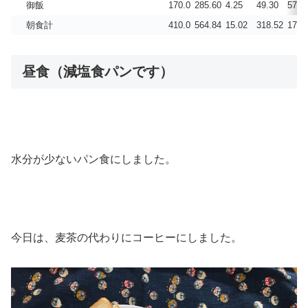
御飯
170.0
285.60
4.25
49.30
57.8
朝食計
410.0
564.84
15.02
318.52
171.
昼食（減塩食パンです）
水分が少ないパン食にしました。
今日は、麦茶の代わりにコーヒーにしました。