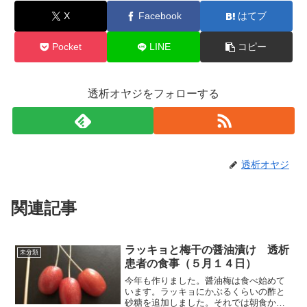
X
Facebook
はてブ
Pocket
LINE
コピー
透析オヤジをフォローする
透析オヤジ
関連記事
ラッキョと梅干の醤油漬け 透析
未分類
患者の食事（５月１４日）
今年も作りました。醤油梅は食べ始めて
います。ラッキョにかぶるくらいの酢と
砂糖を追加しました。それでは朝食から