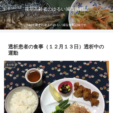
後期高齢者のゆるい減塩挑戦記
S24年産まれ老人のゆるい減塩食事記録です
透析患者の食事（１２月１３日）透析中の
運動
未分類