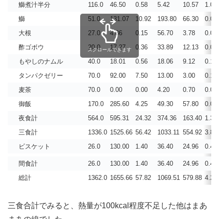
鰤煮汁半分
116.0
46.50
0.58
5.42
10.57
1.06
鰤
51.0
131.07
10.92
193.80
66.30
0.04
大根
27.0
4.86
0.15
56.70
3.78
0.00
酢ゴボウ
20.0
17.27
0.36
33.89
12.13
0.04
スクロールできます
もやしのナムル
40.0
18.01
0.56
18.06
9.12
0.11
タンパクゼリー
70.0
92.00
7.50
13.00
3.00
0.11
麦茶
70.0
0.00
0.00
4.20
0.70
0.00
御飯
170.0
285.60
4.25
49.30
57.80
0.00
夜食計
564.0
595.31
24.32
374.36
163.40
1.39
三食計
1336.0
1525.66
56.42
1033.11
554.92
3.86
ビスケット
26.0
130.00
1.40
36.40
24.96
0.40
間食計
26.0
130.00
1.40
36.40
24.96
0.40
総計
1362.0
1655.66
57.82
1069.51
579.88
4.26
三食合計でみると、熱量が100kcal程度不足した他はまあ