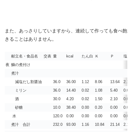
また、あっさりしていますから、連続して作っても食べ飽
きることはありません。
献立名・食品名
交表
量
kcal
たん白
Ｋ
Ｐ
塩分
夜
鰤の煮付け
煮汁
減塩だし割醤油
36.0
36.00
1.12
8.06
13.64
2.12
ミリン
36.0
14.40
0.02
1.08
5.40
0.01
酒
30.0
4.20
0.02
1.50
2.10
0.00
砂糖
10.0
38.40
0.00
0.20
0.00
0.00
水
120.0
0.00
0.00
0.00
0.00
0.00
煮汁 合計
232.0
93.00
1.16
10.84
21.14
2.13