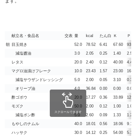
ます。
献立名・食品名
交表
量
kcal
たん白
Ｋ
Ｐ
朝
目玉焼き
52.0
78.52
6.41
67.60
93.6
減塩醬油
3.0
2.05
0.25
1.40
2.55
レタス
20.0
2.40
0.12
40.00
4.40
マグロ油漬けフレーク
10.0
23.43
1.57
23.00
16.0
減塩サウザンドレッシング
5.0
2.00
0.05
3.10
0.30
オリーブ油
4.0
36.84
0.00
0.00
0.00
酢ゴボウ
20.0
17.27
0.36
33.89
12.1
モズク
50.0
2.00
0.12
1.00
1.00
スクロールできます
減塩ポン酢
5.0
2.60
0.09
1.33
1.27
もやしのナムル
40.0
18.01
0.56
18.06
9.12
ハッサク
30.0
14.12
0.25
54.00
5.10