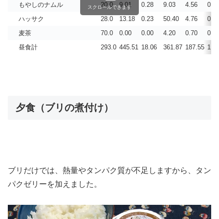
もやしのナムル
20.0
9.01
0.28
9.03
4.56
0.0
スクロールできます
ハッサク
28.0
13.18
0.23
50.40
4.76
0.0
麦茶
70.0
0.00
0.00
4.20
0.70
0.0
昼食計
293.0
445.51
18.06
361.87
187.55
1.3
夕食（ブリの煮付け）
ブリだけでは、熱量やタンパク質が不足しますから、タン
パクゼリーを加えました。