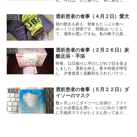
ん。今日は、久し振りに、車に乗せて江
津湖の近くの広木公園まで連れて行きま
した。愛犬が若い頃は、車で来ずとも一
緒に歩いて来たんですけどね。私も久し
透析患者の食事（４月２日）愛犬
未分類
振りですが、草もきれいに刈...
朝の散歩も終え、朝食もたっぷり食べ、
ゆっくりと朝寝です。朝寝はいいとし
て、場所が悪いですね。私の椅子の真下
で寝ています。無意識に椅子を動かそう
とすると大変なことになります。それで
は朝食から紹介します。朝食（カレーで
透析患者の食事（２月２６日）炭
未分類
す）昨日、豆腐の味噌汁を作...
酸足浴・手浴
昨夜、11日振りに手のしびれで目を覚ま
しました。透析を終え、夜８時過ぎ帰宅
し、夕食後直ぐ炭酸剤を入れたバケツで
足浴と一緒に手浴もやりました。時間は
足が10分、手が５分でしたから、手が少
し短かったかもしれません。また、就寝
透析患者の食事（５月２２日）ダ
未分類
したのが、11時過ぎ...
イソーのマスク
数ヶ月ぶりにダイソーに出掛け、ファイ
ルとか必要品を買い、レジに向かう途中
に不織布マスクがたくさん売ってありま
したから、１袋だけ買ってみました。最
近では、スーパーなどでも売ってあるの
を見掛けますから、マスク不足も解消し
ているのでしょうね。それ...