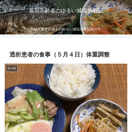
後期高齢者のゆるい減塩挑戦記
S24年産まれ老人のゆるい減塩食事記録です
透析患者の食事（５月４日）体重調整
未分類