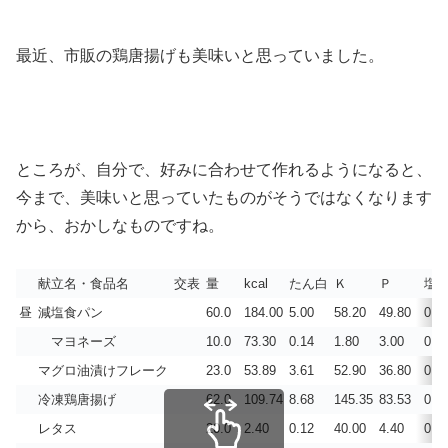
最近、市販の鶏唐揚げも美味いと思っていました。
ところが、自分で、好みに合わせて作れるようになると、
今まで、美味いと思っていたものがそうではなくなります
から、おかしなものですね。
献立名・食品名
交表
量
kcal
たん白
Ｋ
Ｐ
塩
昼
減塩食パン
60.0
184.00
5.00
58.20
49.80
0.1
マヨネーズ
10.0
73.30
0.14
1.80
3.00
0.1
マグロ油漬けフレーク
23.0
53.89
3.61
52.90
36.80
0.1
冷凍鶏唐揚げ
62.0
109.74
8.68
145.35
83.53
0.8
レタス
20.0
2.40
0.12
40.00
4.40
0.0