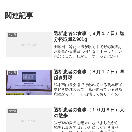
関連記事
透析患者の食事（３月１７日）塩
未分類
分摂取量2.901g
土曜日、冷たい風が吹く中で野球観戦し
た影響か日曜日も何となくボーッとした
状態でした。しかし、ボーッとばかりし
ておれません。日曜日は熊本市軟式野球
連盟主催の草野球の観戦です。場所は車
で10分程度で、試合時間も１時間と短い
透析患者の食事（８月１７日）早
未分類
ですから、そんなに疲れ...
起き野球
熊本市内６会場で行われている熊本市民
早起き野球大会で、私が通っている透析
病院から２チーム出場しており、その内
の１チームが、フレンドシップ部門の水
前寺球場の代表になりました。お祝いの
チラシを事務所に届けたところ、早速、
透析患者の食事（１０月８日）犬
未分類
エレベーター内に掲示して...
の散歩
我が家の愛犬も老犬になりましたから、
散歩も最近では近い所にしか行きませ