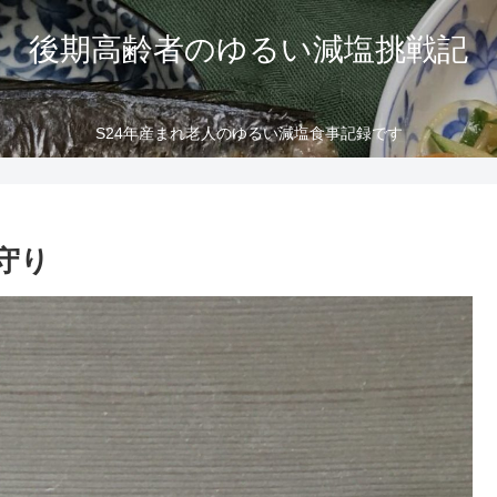
後期高齢者のゆるい減塩挑戦記
S24年産まれ老人のゆるい減塩食事記録です
守り