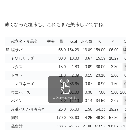
薄くなった塩味も、これもまた美味しいですね。
献立名・食品名
交表
量
kcal
たん白
Ｋ
Ｐ
Ca
昼
塩サバ
53.0
154.23
13.89
159.00
106.00
14.3
もやしサラダ
30.0
18.00
0.67
15.39
10.27
6.6
レタス
15.0
1.80
0.09
30.00
3.30
2.8
トマト
11.0
2.09
0.15
23.10
2.86
0.7
マヨネーズ
5.0
36.65
0.07
0.90
1.50
0.4
ウエハース
6.5
31.00
0.30
7.00
5.00
200.0
スクロールできます
パイン
23.0
12.19
0.14
34.50
2.07
2.5
冷凍パリパリ春巻き
25.0
86.00
1.50
54.33
19.27
3.9
御飯
170.0
285.60
4.25
49.30
57.80
5.1
昼食計
338.5
627.56
21.06
373.52
208.07
236.5