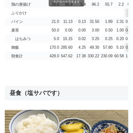
スクロールできます
鶏の唐揚げ
20.0
85.9
5.4
96.2
55.7
2.2
0.1
ふりかけ
パイン
21.0
11.13
0.13
31.50
1.89
2.31
0.00
麦茶
50.0
0.00
0.00
3.00
0.50
1.00
0.00
はちみつ
5.0
15.15
0.02
3.25
0.25
0.20
0.00
御飯
170.0
285.60
4.25
49.30
57.80
5.10
0.00
朝食計
428.0
547.62
17.38
330.22
230.09
60.58
1.10
昼食（塩サバです）