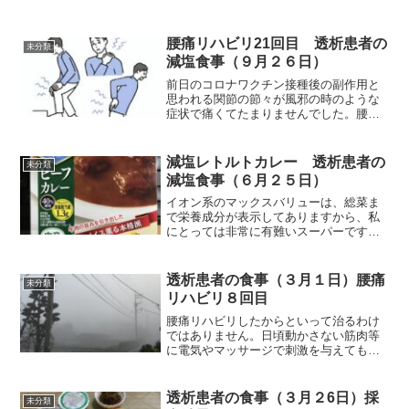
腰痛リハビリ21回目 透析患者の
未分類
減塩食事（９月２６日）
前日のコロナワクチン接種後の副作用と
思われる関節の節々が風邪の時のような
症状で痛くてたまりませんでした。腰痛
も以前の一番痛い時に戻ったようでし
た。その状態で、腰痛リハビリを受け、
色々マッサージしてもらった結果、帰る
減塩レトルトカレー 透析患者の
未分類
時には痛みもかなり弱まって...
減塩食事（６月２５日）
イオン系のマックスバリューは、総菜ま
で栄養成分が表示してありますから、私
にとっては非常に有難いスーパーです。
今日も減塩コーナーを見ていたら、写真
のようなレトルトカレーがありましたの
で即、買いました。栄養成分はカリウ
透析患者の食事（３月１日）腰痛
未分類
ム、リンも表示してあります...
リハビリ８回目
腰痛リハビリしたからといって治るわけ
ではありません。日頃動かさない筋肉等
に電気やマッサージで刺激を与えてもら
い、これ以上悪化しないようにしたいの
が私のリハビリの目的です。今日は、通
い始めて８回目でした。電気治療、ホッ
透析患者の食事（３月２6日）採
未分類
トパック、マッサージ、レ...