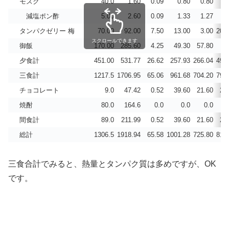
モズク
40.0
1.60
0.09
0.80
0.80
8
減塩ポン酢
5.00
2.60
0.09
1.33
1.27
0
タンパクゼリー 梅
70.00
92.00
7.50
13.00
3.00
200
スクロールできます
御飯
170.00
285.60
4.25
49.30
57.80
5
夕食計
451.00
531.77
26.62
257.93
266.04
497
三食計
1217.5
1706.95
65.06
961.68
704.20
794
チョコレート
9.0
47.42
0.52
39.60
21.60
21
焼酎
80.0
164.6
0.0
0.0
0.0
間食計
89.0
211.99
0.52
39.60
21.60
21
総計
1306.5
1918.94
65.58
1001.28
725.80
815
三食合計でみると、熱量とタンパク質は多めですが、OK
です。