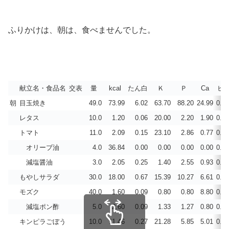
ふりかけは、朝は、食べませんでした。
献立名・食品名
交表
量
kcal
たん白
Ｋ
Ｐ
Ca
ビD
朝
目玉焼き
49.0
73.99
6.02
63.70
88.20
24.99
0.88
レタス
10.0
1.20
0.06
20.00
2.20
1.90
0.00
トマト
11.0
2.09
0.15
23.10
2.86
0.77
0.00
オリーブ油
4.0
36.84
0.00
0.00
0.00
0.00
0.00
減塩醤油
3.0
2.05
0.25
1.40
2.55
0.93
0.00
もやしサラダ
30.0
18.00
0.67
15.39
10.27
6.61
0.10
モズク
40.0
1.60
0.09
0.80
0.80
8.80
0.00
減塩ポン酢
5.0
2.60
0.09
1.33
1.27
0.80
0.00
キンピラごぼう
10.0
11.46
0.27
21.28
5.85
5.01
0.00