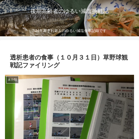
後期高齢者のゆるい減塩挑戦記
S24年産まれ老人のゆるい減塩食事記録です
透析患者の食事（１０月３１日）草野球観
戦記ファイリング
未分類