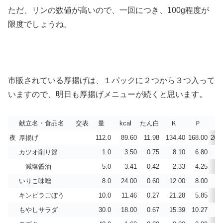
ただ、リンの数値が高いので、一回につき、100g程度が
限度でしょうね。
市販されている厚揚げは、１パックに２つから３つ入って
いますので、明日も厚揚げメニューが続くと思います。
献立名・食品名
交表
量
kcal
たん白
Ｋ
Ｐ
C
夜
厚揚げ
112.0
89.60
11.98
134.40
168.00
268
カツオ削り節
1.0
3.50
0.75
8.10
6.80
0
減塩醤油
5.0
3.41
0.42
2.33
4.25
1
いりこ味噌
8.0
24.00
0.60
12.00
8.00
キンピラごぼう
10.0
11.46
0.27
21.28
5.85
5
もやしサラダ
30.0
18.00
0.67
15.39
10.27
6