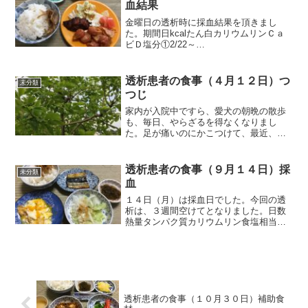
血結果
金曜日の透析時に採血結果を頂きまし
た。期間日kcalたん白カリウムリンＣａ
ビＤ塩分①2/22～
3/8141760.7660.191007.04689.23393.811
1.514.68②3/9～
3/21131709.1759.42986.2...
透析患者の食事（４月１２日）つ
未分類
つじ
家内が入院中ですら、愛犬の朝晩の散歩
も、毎日、やらざるを得なくなりまし
た。足が痛いのにかこつけて、最近、外
に出ていませんでしたから、犬の散歩を
することにより、毎日、5、6000歩は歩く
ようになりました。歩く時、足は痛みま
透析患者の食事（９月１４日）採
未分類
すが、休み休み歩いて...
血
１４日（月）は採血日でした。今回の透
析は、３週間空けてとなりました。日数
熱量タンパク質カリウムリン食塩相当
8/10～
8/23141717.059.41014.9630.04.418/24～
9/13211715.756.91023.9619....
透析患者の食事（１０月３０日）補助食