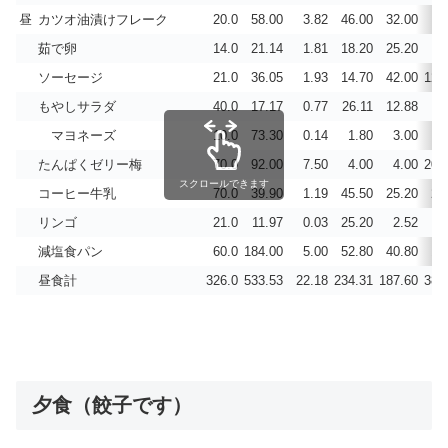
昼
カツオ油漬けフレーク
20.0
58.00
3.82
46.00
32.00
0
茹で卵
14.0
21.14
1.81
18.20
25.20
7
ソーセージ
21.0
36.05
1.93
14.70
42.00
124
もやしサラダ
40.0
17.17
0.77
26.11
12.88
8
マヨネーズ
10.0
73.30
0.14
1.80
3.00
0
たんぱくゼリー梅
70.0
92.00
7.50
4.00
4.00
200
スクロールできます
コーヒー牛乳
70.0
39.90
1.19
45.50
25.20
28
リンゴ
21.0
11.97
0.03
25.20
2.52
0
減塩食パン
60.0
184.00
5.00
52.80
40.80
13
昼食計
326.0
533.53
22.18
234.31
187.60
384
夕食（餃子です）