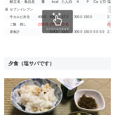
献立名・食品名
量
kcal
たん白
Ｋ
Ｐ
Ca
ビD
塩分
昼
セブンイレブン
牛カルビ弁当
400.0
826.0
17.3
300.0
150.0
2.7
ご飯 残し
(150.0)
(252.0)
(3.8)
(0.0)
スクロールできます
昼食計
574.0
13.5
300.0
150.0
0.0
0.0
2.7
夕食（塩サバです）