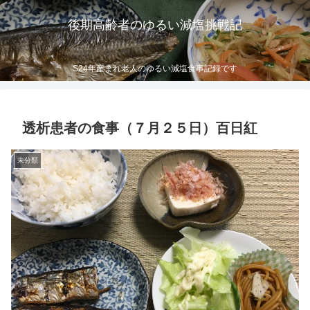
後期高齢者のゆるい減塩挑戦記
S24年産まれ老人のゆるい減塩食事記録です
透析患者の食事（７月２５日）百日紅
未分類