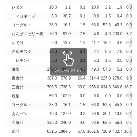
レタス
10.0
1.2
0.1
20.0
2.2
1.9
0.0
マヨネーズ
5.0
36.7
0.1
0.9
1.5
0.4
0.3
ヨーグルト
35.0
16.1
1.5
63.0
52.5
45.3
0.0
たんぱくゼリー梅
70.0
92.0
7.5
4.0
4.0
200.0
3.7
ゆで卵
9.0
13.7
1.2
11.7
16.2
4.6
0.2
沖縄モズク
30.0
1.8
0.1
2.1
0.6
7.9
0.0
レモン汁
5.0
1.0
0.1
5.3
1.6
0.5
0.0
御飯
170.0
285.6
4.3
49.3
57.8
5.1
0.0
スクロールできます
夜食計
387.0
578.9
26.4
314.4
227.0
278.6
9.0
三食計
706.5
1738.5
63.0
958.0
634.3
346.6
16.7
焼酎
50.0
102.9
0.0
0.0
0.0
0.0
0.0
ヨーグルト
35.0
16.1
1.5
63.0
52.5
45.3
0.0
あんパン
40.0
127.0
3.3
30.6
30.1
10.8
0.1
間食計
125.0
246.0
4.8
93.6
82.6
56.1
0.1
総計
831.5
1984.5
67.8
1051.6
716.9
402.7
16.7