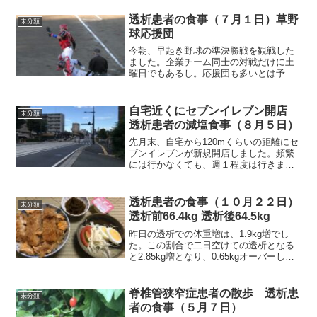
つ丼風にしました。今朝はみりんを4ccほ
ど多く入れましたので、少し甘かったで
透析患者の食事（７月１日）草野
未分類
すね。献立名・食品名...
球応援団
今朝、早起き野球の準決勝戦を観戦した
ました。企業チーム同士の対戦だけに土
曜日でもあるし。応援団も多いとは予想
していました。しかし、予想以上に今朝
は多く100名くらいはおられましたね。そ
れでは朝食から紹介します。朝食（そぼ
自宅近くにセブンイレブン開店
未分類
ろ入り卵焼きです）今...
透析患者の減塩食事（８月５日）
先月末、自宅から120mくらいの距離にセ
ブンイレブンが新規開店しました。頻繁
には行かなくても、週１程度は行きます
から、非常に便利になりました。今ま
で、コンビニといったら、最短距離で
500m以上ありましたから、車で行ってい
透析患者の食事（１０月２２日）
未分類
ました。それでは朝食...
透析前66.4kg 透析後64.5kg
昨日の透析での体重増は、1.9kg増でし
た。この割合で二日空けての透析となる
と2.85kg増となり、0.65kgオーバーしま
す。食べるのを減らすわけにはいきませ
んか、金曜の夜から月曜日の昼までのそ
れぞの食事に気を使って、0.65gオーバー
脊椎管狭窄症患者の散歩 透析患
未分類
し...
者の食事（５月７日）