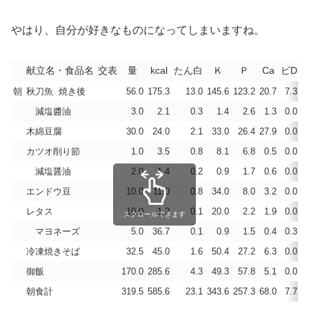
やはり、自分が好きなものになってしまいますね。
献立名・食品名
交表
量
kcal
たん白
Ｋ
Ｐ
Ca
ビD
朝
秋刀魚 焼き後
56.0
175.3
13.0
145.6
123.2
20.7
7.3
減塩醬油
3.0
2.1
0.3
1.4
2.6
1.3
0.0
木綿豆腐
30.0
24.0
2.1
33.0
26.4
27.9
0.0
カツオ削り節
1.0
3.5
0.8
8.1
6.8
0.5
0.0
減塩醤油
2.0
1.4
0.2
0.9
1.7
0.6
0.0
エンドウ豆
10.0
11.0
0.8
34.0
8.0
3.2
0.0
レタス
10.0
1.2
0.1
20.0
2.2
1.9
0.0
スクロールできます
マヨネーズ
5.0
36.7
0.1
0.9
1.5
0.4
0.3
冷凍焼きそば
32.5
45.0
1.6
50.4
27.2
6.3
0.0
御飯
170.0
285.6
4.3
49.3
57.8
5.1
0.0
朝食計
319.5
585.6
23.1
343.6
257.3
68.0
7.7