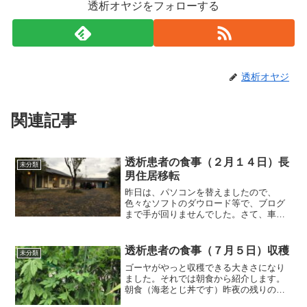
透析オヤジをフォローする
透析オヤジ
関連記事
透析患者の食事（２月１４日）長
未分類
男住居移転
昨日は、パソコンを替えましたので、
色々なソフトのダウロード等で、ブログ
まで手が回りませんでした。さて、車で
５分程度の距離にあるマンションに住ん
でいた長男が、マンション代で何とかや
り繰り出来るとかで、とある温泉街の近
透析患者の食事（７月５日）収穫
未分類
くに引っ越しました。中古住...
ゴーヤがやっと収穫できる大きさになり
ました。それでは朝食から紹介します。
朝食（海老とじ丼です）昨夜の残りの海
老天ぷらを卵でとじました。味付けはか