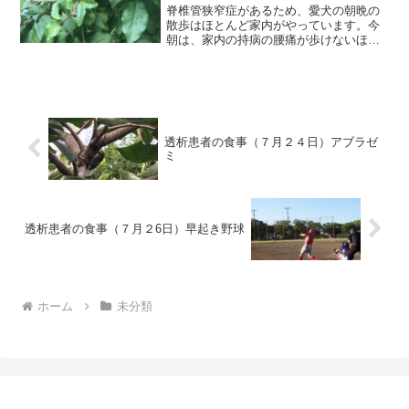
脊椎管狭窄症があるため、愛犬の朝晩の
散歩はほとんど家内がやっています。今
朝は、家内の持病の腰痛が歩けないほど
痛むとのことでしたから、私が散歩にワ
ンちゃんを連れて行きました。いつもの
散歩コースだと3回か4回、ベンチに座っ
て休憩しますんが、今朝...
透析患者の食事（７月２４日）アブラゼ
ミ
透析患者の食事（７月２6日）早起き野球
ホーム
未分類