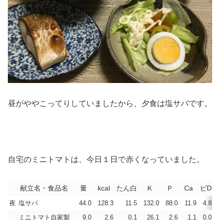
昼がややこってりしていましたから、夕食は塩サバです。
自宅のミニトマトは、今日１日で赤くなっていました。
献立名・食品名
量
kcal
たん白
Ｋ
Ｐ
Ca
ビD
夜
塩サバ
44.0
128.3
11.5
132.0
88.0
11.9
4.8
ミニトマト自家製
9.0
2.6
0.1
26.1
2.6
1.1
0.0