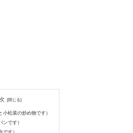
次
と小松菜の炒め物です）
パンです）
当です）