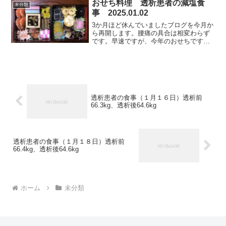
悩みますね。冷凍庫の中には変わった食
おせち料理 透析患者の減塩食
未分類
材は入っていません。その中...
事 2025.01.02
3か月ほど休んでいましたブログを今月か
ら再開します。腰痛の具合は相変わらず
です。早速ですが、今年のおせちです。
おせちは、家内にも手伝ってもらいまし
たが、ほとんどを自分で作りました。よ
うかん、かまぼこ、ハムは市販品を使用
し、その他の料理は手作...
透析患者の食事（１月１６日）透析前
66.3kg、透析後64.6kg
透析患者の食事（１月１８日）透析前
66.4kg、透析後64.6kg
ホーム
未分類