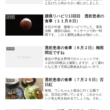
と広げたら何か小さい感じがしました。
サイズを間違って買ったかなと思い、包
装紙を見ても写真のようにＬと表示して
あります。まさかと思いつつ、シャツに
腰痛リハビリ13回目 透析患者の
未分類
付いているタグを見たら、...
食事（１１月８日）
今日の午後、腰痛リハビリでした。電気
治療、腰部の温め、マッサージで約一時
間です。この１週間は痛みが強かった日
が多かったものの、ここ２日ばかりは痛
みが弱くなったとはいえ、午後には痛み
が強くなっています。担当スタッフは、
透析患者の食事（６月２日）梅雨
未分類
調子が幾分良かった頃に戻...
間近ですね
最近の早起き野球での１ショットです。
１試合100枚以上撮影しますが、よく撮れ
たなと思う写真は数枚あればいい方で
す。この試合は滑り込んでいる方のチー
ムが勝ちました。次の試合はこの会場の
代表決定戦です。因みに、早起き野球は
透析患者の食事（７月２５日）百
未分類
熊本市内の６つの会場で...
日紅
毎朝、ワンちゃんと散歩に行く公園で
は、百日紅が咲いています。これからピ
ンク色も咲き始めるでしょうね。それで
は朝食から紹介します。朝食（秋刀魚を
焼きました）毎日毎食、何にしようかと