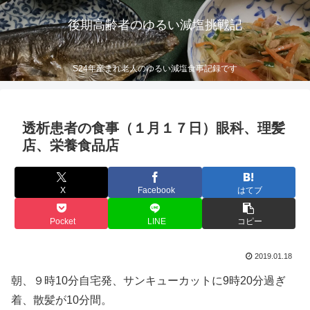
後期高齢者のゆるい減塩挑戦記
S24年産まれ老人のゆるい減塩食事記録です
透析患者の食事（１月１７日）眼科、理髪
店、栄養食品店
X
Facebook
はてブ
Pocket
LINE
コピー
2019.01.18
朝、９時10分自宅発、サンキューカットに9時20分過ぎ
着、散髪が10分間。