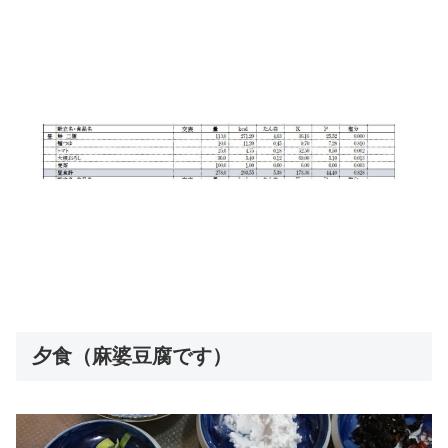
夕食（麻婆豆腐です）