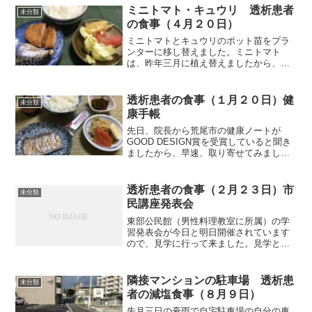
も水分をとってもいいんだという気持ち
ミニトマト・キュウリ 透析患者
未分類
を切り替えなければな...
の食事（４月２０日）
ミニトマトとキュウリのポット苗をプラ
ンターに移し替えました。ミニトマト
は、昨年三月に植え替えましたから、今
年は三週間遅れての植え替えとなりまし
た。今年はキュウリがどう育つかも楽し
みです。目標は、最低でも３本はきちん
透析患者の食事（１月２０日）健
未分類
とした形で収穫できればと思...
康手帳
先日、院長から荒尾市の健康ノートが
GOOD DESIGN賞を受賞していると聞き
ましたから、早速、取り寄せてみまし
た。今まで、私は薬手帳、血圧手帳、病
院への連絡ノート等を別々に持っていま
したが、このノートだと一冊で済みそう
透析患者の食事（２月２３日）市
未分類
ですね。自分なりに使...
民講座発表会
東部公民館（男性料理教室に所属）の学
習発表会が今日と明日開催されています
ので、見学に行って来ました。見学と言
うより、主な目的は男性料理教室のお別
れ昼食会に出席することでした。公民館
では、２日間で44の講座が発表します。
隣接マンションの駐車場 透析患
未分類
歌あり、寸劇あり、楽器...
者の減塩食事（８月９日）
先月三日の豪雨で自宅駐車場の自分の車