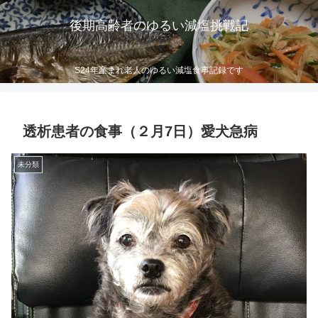
後期高齢者のゆるい減塩挑戦記
S24年産まれ老人のゆるい減塩食事記録です
透析患者の食事（２月7日）愛犬急病
未分類