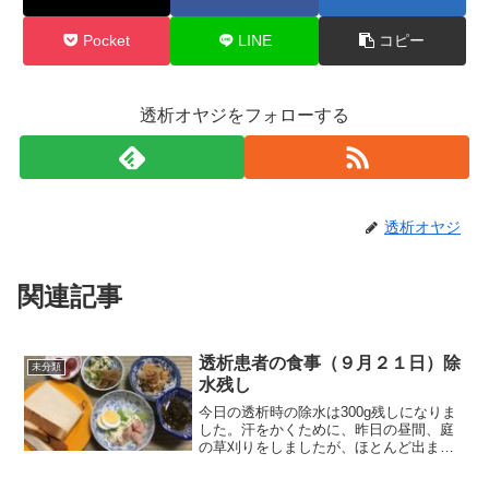
Pocket
LINE
コピー
透析オヤジをフォローする
透析オヤジ
関連記事
透析患者の食事（９月２１日）除
未分類
水残し
今日の透析時の除水は300g残しになりま
した。汗をかくために、昨日の昼間、庭
の草刈りをしましたが、ほとんど出ませ
んでした。涼しくもなっていますし、そ
ろそろ、汗をかくから少々オーバーして