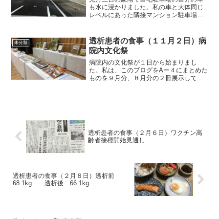
も水に浸かりました。私の車と大体同じ
レベルにあった隣接マンション駐車場の
車も車高の高い車以外は浸かったと思い
ます。９日朝の駐車場には2台のみでした
から、他の車は、昨日から接近している
透析患者の食事（１１月２日）病
未分類
台風6号を避けて避難し...
院内文化祭
病院内の文化祭が１日から始まりまし
た。私は、このブログをAー４にまとめた
ものを９月分、８月分の２冊展示してい
ます。今年は昨年に比べ、３分の２くら
いの展示数ですね。コロナ禍で案外多い
かもと思っていましたから、意外でし
た。それでは朝食から紹介し...
透析患者の食事（２月６日）ワクチン高
齢者接種開始見通し
透析患者の食事（２月８日）透析前
68.1kg 透析後 66.1kg