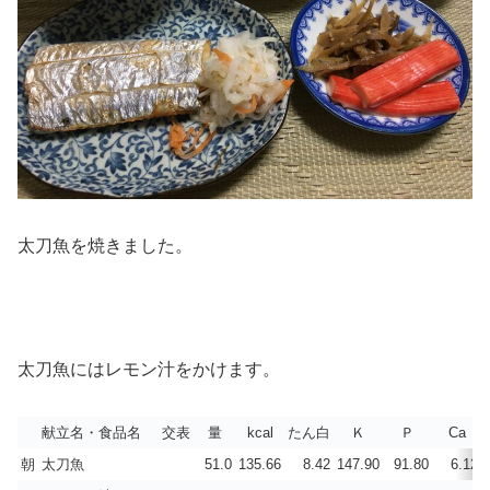
太刀魚を焼きました。
太刀魚にはレモン汁をかけます。
献立名・食品名
交表
量
kcal
たん白
Ｋ
Ｐ
Ca
朝
太刀魚
51.0
135.66
8.42
147.90
91.80
6.12