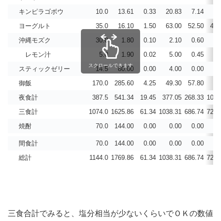
キンピラゴボウ
10.0
13.61
0.33
20.83
7.14
3.
ヨーグルト
35.0
16.10
1.50
63.00
52.50
45.
沖縄モズク
30.0
1.80
0.10
2.10
0.60
7.
レモン汁
5.0
1.90
0.02
5.00
0.45
0.
スクロールできます
スティックゼリー
14.5
80.00
0.00
4.00
0.00
1.
御飯
170.0
285.60
4.25
49.30
57.80
5.
夜食計
387.5
541.34
19.45
377.05
268.33
105.
三食計
1074.0
1625.86
61.34
1038.31
686.74
721.
焼酎
70.0
144.00
0.00
0.00
0.00
0.
間食計
70.0
144.00
0.00
0.00
0.00
0.
総計
1144.0
1769.86
61.34
1038.31
686.74
721.
三食合計でみると、塩分相当が少ないくらいでＯＫの数値