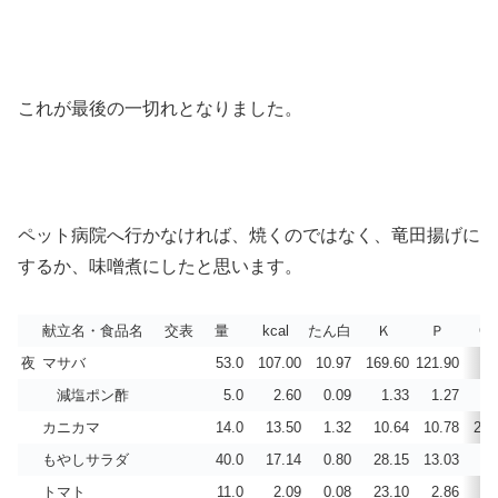
これが最後の一切れとなりました。
ペット病院へ行かなければ、焼くのではなく、竜田揚げに
するか、味噌煮にしたと思います。
献立名・食品名
交表
量
kcal
たん白
Ｋ
Ｐ
Ca
夜
マサバ
53.0
107.00
10.97
169.60
121.90
4.
減塩ポン酢
5.0
2.60
0.09
1.33
1.27
0.
カニカマ
14.0
13.50
1.32
10.64
10.78
26.
もやしサラダ
40.0
17.14
0.80
28.15
13.03
9.
トマト
11.0
2.09
0.08
23.10
2.86
0.