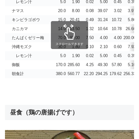
レモン汁
5.0
1.90
0.02
5.00
0.45
0.35
ナマス
20.0
8.00
0.08
39.07
3.02
3.97
キンピラゴボウ
15.0
20.41
0.49
31.24
10.72
5.86
カニカマ
14.0
13.50
1.32
10.64
10.78
26.66
たんぱくゼリー梅
70.0
92.00
7.50
4.00
4.00
200.00
スクロールできます
沖縄モズク
30.0
1.80
0.10
2.10
0.60
7.92
レモン汁
5.0
1.90
0.02
5.00
0.45
0.35
御飯
170.0
285.60
4.25
49.30
57.80
5.10
朝食計
380.0
560.77
22.20
294.25
179.62
256.33
昼食（鶏の唐揚げです）