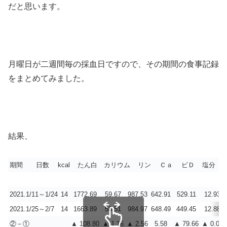
だと思います。
月曜日が二週間毎の採血日ですので、その期間の食事記録
をまとめてみました。
結果、
期間
日数
kcal
たん白
カリウム
リン
Ｃａ
ビＤ
塩分
2021.1/11～1/24
14
1772.69
59.67
987.53
642.91
529.11
12.93
2021.1/25～2/7
14
1663.89
58.51
984.97
648.49
449.45
12.88
②－①
▲ 108.80
▲ 1.16
▲ 2.56
5.58
▲ 79.66
▲ 0.05