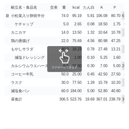
献立名・食品名
交表
量
kcal
たん白
Ｋ
Ｐ
C
昼
小松菜入り卵焼半分
74.0
95.19
5.81
106.08
80.70
63.
ケチャップ
5.0
2.65
0.08
18.50
1.75
0.
カニカマ
14.0
13.50
1.32
10.64
10.78
26
鶏の唐揚げ
22.0
75.69
4.56
80.98
47.25
2
もやしサラダ
40.0
18.23
0.78
27.48
13.21
9
減塩ドレッシング
5.0
1.00
0.10
5.25
1.60
0
カルシウムウエハース
6.5
31.00
0.30
7.00
5.00
200
スクロールできます
コーヒー牛乳
50.0
25.00
0.45
42.50
27.50
40
ラスク
30.0
77.50
1.29
15.79
10.20
2
減塩食パン
60.0
184.00
5.00
52.80
40.80
13
昼食計
306.5
523.76
19.69
367.01
238.79
359