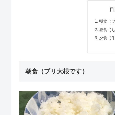
目
朝食（
昼食（
夕食（
朝食（ブリ大根です）