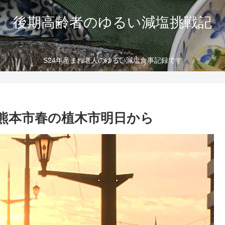
後期高齢者のゆるい減塩挑戦記
S24年産まれ老人のゆるい減塩食事記録です
熊本市春の植木市明日から