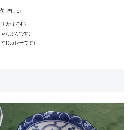
次
ブリ大根です）
ちゃんぽんです）
牛すじカレーです）