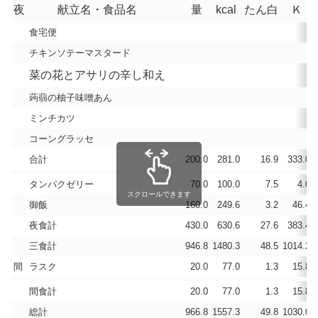
夜
献立名・食品名
量
kcal
たん白
Ｋ
食宅便
チキンソテーマスタード
菜の花とアサリの辛し和え
蒟蒻の柚子味噌あん
ミンチカツ
コーングラッセ
合計
200.0
281.0
16.9
333.0
タンパクゼリー
70.0
100.0
7.5
4.0
スクロールできます
御飯
160.0
249.6
3.2
46.4
夜食計
430.0
630.6
27.6
383.4
三食計
946.8
1480.3
48.5
1014.2
間
ラスク
20.0
77.0
1.3
15.8
間食計
20.0
77.0
1.3
15.8
総計
966.8
1557.3
49.8
1030.0