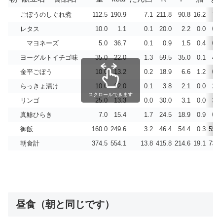
ごぼうのしぐれ煮
112.5
190.9
7.1
211.8
90.8
16.2
7.2
レタス
10.0
1.1
0.1
20.0
2.2
0.0
0.3
マヨネーズ
5.0
36.7
0.1
0.9
1.5
0.4
0.3
ヨーグルトイチゴ味
35.0
22.0
1.3
59.5
35.0
0.1
4.2
金平ごぼう
10.0
13.2
0.2
18.9
6.6
1.2
0.4
らっきょ漬け
10.0
12.0
0.1
3.8
2.1
0.0
2.9
スクロールできます
リンゴ
25.0
13.3
0.0
30.0
3.1
0.0
3.1
真鯵ひらき
7.0
15.4
1.7
24.5
18.9
0.9
0.0
御飯
160.0
249.6
3.2
46.4
54.4
0.3
55.4
朝食計
374.5
554.1
13.8
415.8
214.6
19.1
73.7
昼食（朝と同じです）