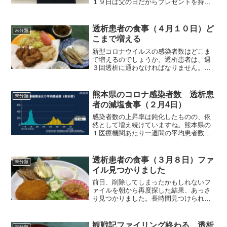
１９日は父の日だからプレゼントを持っ
てくるのではとの思いも数パーセント持
っていました。やはり、その予想は当た
っており、素晴らしいプレゼントを貰い
透析患者の食事（４月１０日）ど
未分類
ました。酒は冷やしてあり...
こまで増える
新型コロナウイルスの感染者数はどこま
で増えるのでしょうか。透析患者は、週
３回透析に通わなければなりません。自
分では、マスクもし、手洗いも常にやっ
ています。ただ、病院内ではマスクもし
ない人、マスクを顎までずらしている
熊本県のコロナ感染者数 透析患
未分類
人、全くマスクもしていない...
者の減塩食事（２月4日）
感染者数の上昇率は鈍化したものの、依
然として増え続けていますね。熊本県の
１医療機関あたり一週間の平均患者数
は、17.16人（1月22日～28日）で、前週
が16.08人（1月15日～1521日）でした。
全国平均は14.93人です。それでは朝食...
透析患者の食事（３月８日）ファ
未分類
イル見つかりました
前日、削除してしまったかもしれないフ
ァイルを朝から再度探した結果、あっさ
り見つかりました。長時間見つけられな
かったのが、直ぐ見つかりましたから嬉
しかったですね。それでは朝食から紹介
します。朝食（目玉焼きです）目玉焼き
観戦記ファイリング終わる 透析
未分類