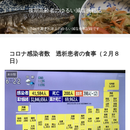
後期高齢者のゆるい減塩挑戦記
S24年産まれ老人のゆるい減塩食事記録です
コロナ感染者数 透析患者の食事（２月８
日）
未分類