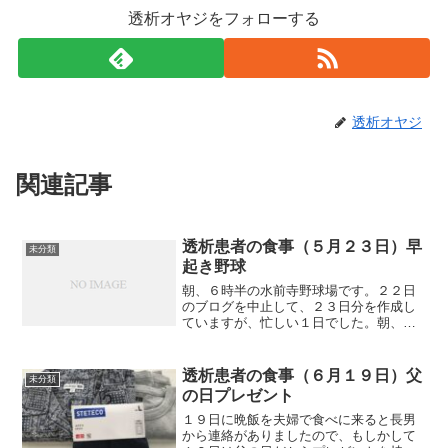
透析オヤジをフォローする
透析オヤジ
関連記事
透析患者の食事（５月２３日）早
未分類
起き野球
朝、６時半の水前寺野球場です。２２日
のブログを中止して、２３日分を作成し
ていますが、忙しい１日でした。朝、５
時半自宅を出て、６時から７時までの早
起き野球を観戦。朝食後、９時過ぎ自宅
を出て、午前中、料理教室。帰宅後、早
透析患者の食事（６月１９日）父
未分類
起き野球のブログ作成に２...
の日プレゼント
１９日に晩飯を夫婦で食べに来ると長男
から連絡がありましたので、もしかして