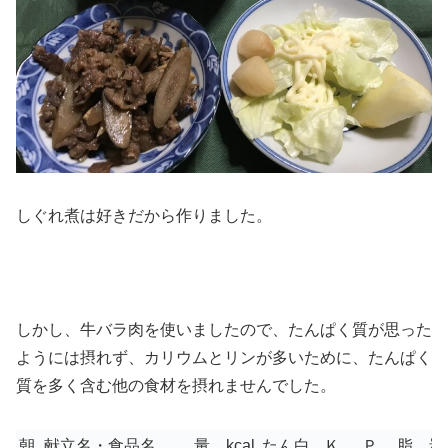
しぐれ煮は好きだから作りました。
しかし、牛バラ肉を使いましたので、たんぱく質が思った
ようには摂れず、カリウムとリンが多いために、たんぱく
質を多く含む他の食材を摂れませんでした。
朝
献立名・食品名
量
kcal
たん白
Ｋ
Ｐ
脂
炭