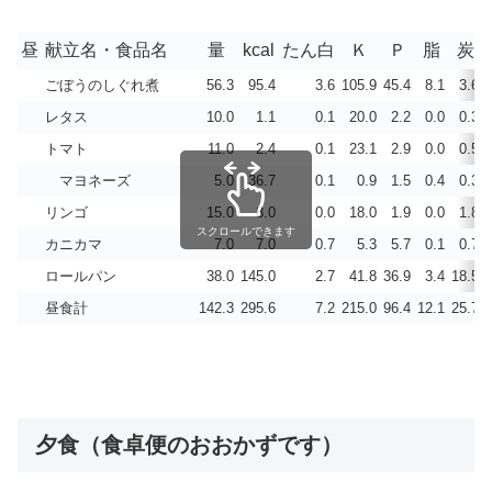
昼
献立名・食品名
量
kcal
たん白
Ｋ
Ｐ
脂
炭
ごぼうのしぐれ煮
56.3
95.4
3.6
105.9
45.4
8.1
3.6
レタス
10.0
1.1
0.1
20.0
2.2
0.0
0.3
トマト
11.0
2.4
0.1
23.1
2.9
0.0
0.5
マヨネーズ
5.0
36.7
0.1
0.9
1.5
0.4
0.3
リンゴ
15.0
8.0
0.0
18.0
1.9
0.0
1.8
スクロールできます
カニカマ
7.0
7.0
0.7
5.3
5.7
0.1
0.7
ロールパン
38.0
145.0
2.7
41.8
36.9
3.4
18.5
昼食計
142.3
295.6
7.2
215.0
96.4
12.1
25.7
夕食（食卓便のおおかずです）