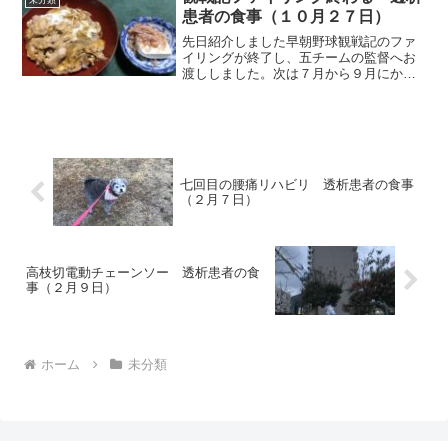
と市販のコロッケでした。...
患者の食事（１０月２７日）
先日紹介しました早朝野球観戦記のファ
イリングが終了し、五チームの監督へお
渡ししました。次は７月から９月にかけ
てあった熊本おはよう野球の観戦記作成
に取り掛かります。１２月に決勝戦が行
われるトウヤ杯の試合も含めますので、
完成は年末になるでしょう...
七回目の腰痛リハビリ 透析患者の食事
（２月７日）
高枝切電動チェーンソー 透析患者の食
事（２月９日）
ホーム
未分類