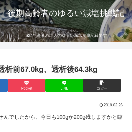
後期高齢者のゆるい減塩挑戦記
S24年産まれ老人のゆるい減塩食事記録です
67.0kg、透析後64.3kg
Pocket
LINE
コピー
2019.02.26
せんでしたから、今日も100gか200g残しますかと臨