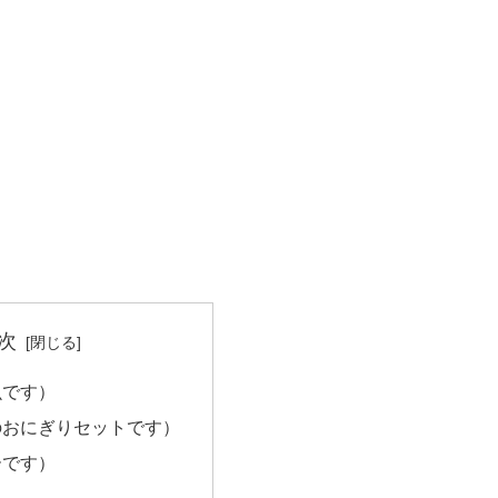
次
魚です）
のおにぎりセットです）
ーです）