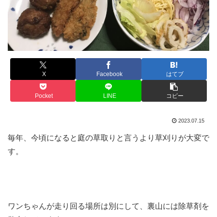
X
Facebook
はてブ
Pocket
LINE
コピー
2023.07.15
毎年、今頃になると庭の草取りと言うより草刈りが大変で
す。
ワンちゃんが走り回る場所は別にして、裏山には除草剤を