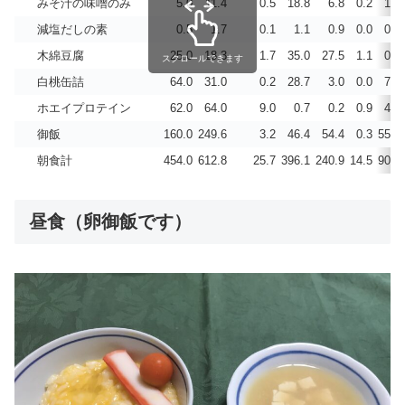
みそ汁の味噌のみ
5.0
11.4
0.5
18.8
6.8
0.2
1.7
減塩だしの素
0.5
1.7
0.1
1.1
0.9
0.0
0.3
木綿豆腐
25.0
18.3
1.7
35.0
27.5
1.1
0.2
スクロールできます
白桃缶詰
64.0
31.0
0.2
28.7
3.0
0.0
7.7
ホエイプロテイン
62.0
64.0
9.0
0.7
0.2
0.9
4.7
御飯
160.0
249.6
3.2
46.4
54.4
0.3
55.4
朝食計
454.0
612.8
25.7
396.1
240.9
14.5
90.5
昼食（卵御飯です）