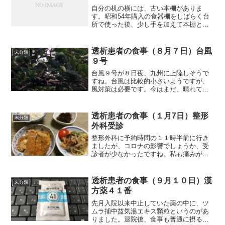
自分の机の横には、古い本棚がありま
す。昭和54年購入の食器棚をしばらく台
所で使った後、少し手を加えて本棚とし
て使って来ました。熊本地震で倒れ、ベ
ニヤ板も、あっちこっち、はげかかって
いましたから、新しいのを買いました。
透析患者の食事（８月７日）台風
未分類
組み立てには、１時間程度...
９号
台風９号が８日夜、九州に上陸しそうで
すね。台風は比較的小さいようですが、
風対策は必要です。今はまだ、晴れてい
ます。しかし、これから強い風雨になる
でしょう。今朝から庭の飛びそうな物を
片付けておきました。今度の風で柿の実
透析患者の食事（１月7日）整形
未分類
や落下や、ミニトマトの倒...
外科受診
整形外科に予約時間の１１時半前に行き
ましたが、コロナの影響でしょうか、受
診者が少なかったですね。私も痛みがな
かったら、予約をキャンセルしていただ
ろうと思います。受診の結果、来週火曜
日にMRIの検査を受けることにしまし
透析患者の食事（９月１０日）漢
未分類
た。それと、数年前、座骨...
方薬４１番
先月入院以来中止していた薬の中に、ツ
ムラ捕中益気湯エキス顆粒というのがあ
りました。退院後、食事も普通に摂るよ