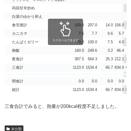
蒟蒻甘辛炒め
白菜のゆかり和え
食宅便計
150.0
207.0
14.0
156.0
14
カニカマ
7.5
7.7
0.6
5.7
スクロールできます
たんぱくゼリー
70.0
100.0
7.5
4.0
御飯
160.0
249.6
3.2
46.4
5
夜食計
387.5
564.3
25.3
212.1
20
三食計
1123.0
1534.4
66.7
834.0
65
間食計
0.0
0.0
0.0
0.0
総計
1123.0
1534.4
66.7
834.0
65
三食合計でみると、熱量が200kcal程度不足しました。
未分類