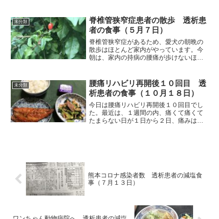
うになってからも疲れからか、やる気が
イマイチで何かおかしいなと思っていま
した。ところが最近、疲労感や倦怠感が
脊椎管狭窄症患者の散歩 透析患
未分類
影をひそめて来ましたから...
者の食事（５月７日）
脊椎管狭窄症があるため、愛犬の朝晩の
散歩はほとんど家内がやっています。今
朝は、家内の持病の腰痛が歩けないほど
痛むとのことでしたから、私が散歩にワ
ンちゃんを連れて行きました。いつもの
散歩コースだと3回か4回、ベンチに座っ
腰痛リハビリ再開後１０回目 透
未分類
て休憩しますんが、今朝...
析患者の食事（１０月１８日）
今日は腰痛リハビリ再開後１０回目でし
た。最近は、１週間の内、痛くて痛くて
たまらない日が１日から２日、痛みはあ
るものの普通に生活できる日が３日から
４日、痛みが弱く、狭窄症の痛みを忘れ
るくらいの日が１日から２日程度のロー
テーションで回転していま...
熊本コロナ感染者数 透析患者の減塩食
事（７月１３日）
ワンちゃん動物病院へ 透析患者の減塩