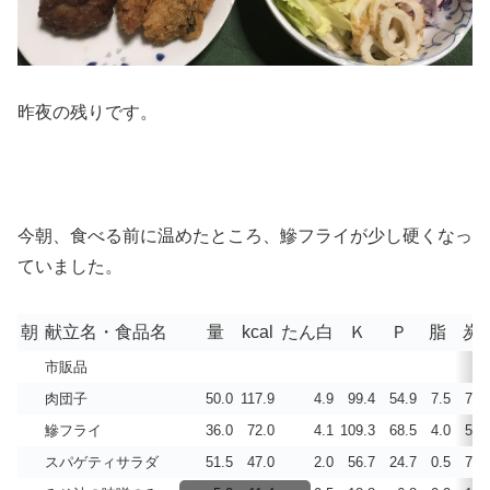
昨夜の残りです。
今朝、食べる前に温めたところ、鰺フライが少し硬くなっ
ていました。
朝
献立名・食品名
量
kcal
たん白
Ｋ
Ｐ
脂
炭
市販品
肉団子
50.0
117.9
4.9
99.4
54.9
7.5
7.7
鰺フライ
36.0
72.0
4.1
109.3
68.5
4.0
5.1
スパゲティサラダ
51.5
47.0
2.0
56.7
24.7
0.5
7.7