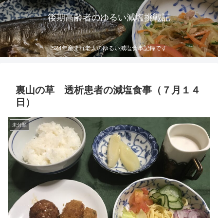
後期高齢者のゆるい減塩挑戦記
S24年産まれ老人のゆるい減塩食事記録です
裏山の草 透析患者の減塩食事（７月１４
日）
未分類