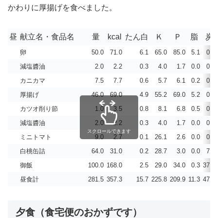
かわりに厚揚げを食べました。
昼
献立名・食品名
量
kcal
たん白
Ｋ
Ｐ
脂
炭
卵
50.0
71.0
6.1
65.0
85.0
5.1
0.2
減塩醬油
2.0
2.2
0.3
4.0
1.7
0.0
0.3
カニカマ
7.5
7.7
0.6
5.7
6.1
0.2
0.9
厚揚げ
46.0
69.0
4.9
55.2
69.0
5.2
0.4
カツオ削り節
1.0
3.5
0.8
8.1
6.8
0.5
0.0
減塩醬油
2.0
2.2
0.3
4.0
1.7
0.0
0.3
スクロールできます
ミニトマト
9.0
2.7
0.1
26.1
2.6
0.0
0.6
白桃缶詰
64.0
31.0
0.2
28.7
3.0
0.0
7.7
御飯
100.0
168.0
2.5
29.0
34.0
0.3
37.1
昼食計
281.5
357.3
15.7
225.8
209.9
11.3
47.6
夕食（食宅便のおかずです）