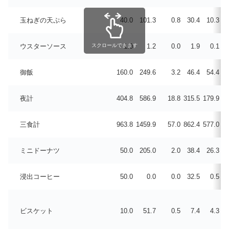
玉ねぎの天ぷら
40.0
101.3
0.8
30.4
10.3
7
スクロールできます
ウスターソース
1.0
1.2
0.0
1.9
0.1
0
御飯
160.0
249.6
3.2
46.4
54.4
0
夜計
404.8
586.9
18.8
315.5
179.9
20
三食計
963.8
1459.9
57.0
862.4
577.0
57
ミニドーナツ
50.0
205.0
2.0
38.4
26.3
12
浸出コーヒー
50.0
0.0
0.0
32.5
0.5
0
ビスケット
10.0
51.7
0.5
7.4
4.3
2