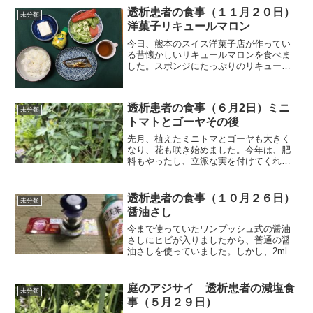
りません。ただ、検査費用を見るとその
透析患者の食事（１１月２０日）
未分類
金額にはびっくりでした。...
洋菓子リキュールマロン
今日、熊本のスイス洋菓子店が作ってい
る昔懐かしいリキュールマロンを食べま
した。スポンジにたっぷりのリキュール
シロップを浸して、熊本県産の渋皮マロ
ンが入ったバタークリームをたっぷり挟
んである洋菓子です。包みも昔のままで
透析患者の食事（６月2日）ミニ
す。（写真は昼食写真にあ...
未分類
トマトとゴーヤその後
先月、植えたミニトマとゴーヤも大きく
なり、花も咲き始めました。今年は、肥
料もやったし、立派な実を付けてくれる
と思っています。ただ、ゴーヤは実を付
け過ぎるとその扱いに困りますね。写真
下 5月7日それでは朝食から紹介しま
透析患者の食事（１０月２６日）
未分類
す。朝食（骨なし秋刀魚で...
醤油さし
今まで使っていたワンプッシュ式の醤油
さしにヒビが入りましたから、普通の醤
油さしを使っていました。しかし、2mlや
３ml程度の醤油を出そうとしてもドバっ
と出てしまいますので、いつも使ってい
たワンプッシュ式に替えたわけです。こ
庭のアジサイ 透析患者の減塩食
未分類
れだと、ほんの一滴...
事（５月２９日）