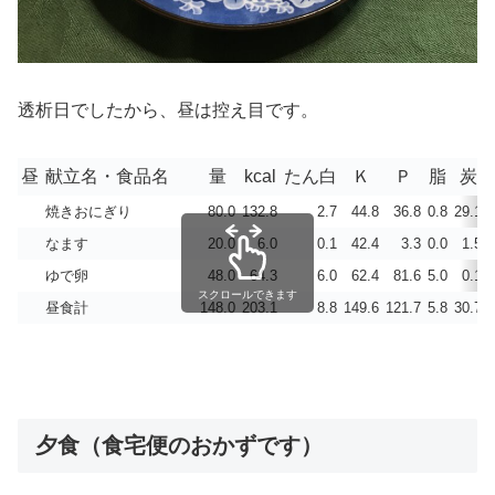
透析日でしたから、昼は控え目です。
昼
献立名・食品名
量
kcal
たん白
Ｋ
Ｐ
脂
炭
焼きおにぎり
80.0
132.8
2.7
44.8
36.8
0.8
29.1
なます
20.0
6.0
0.1
42.4
3.3
0.0
1.5
ゆで卵
48.0
64.3
6.0
62.4
81.6
5.0
0.1
スクロールできます
昼食計
148.0
203.1
8.8
149.6
121.7
5.8
30.7
夕食（食宅便のおかずです）