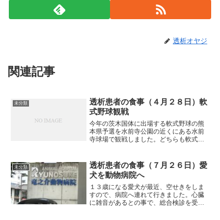
透析オヤジ
関連記事
透析患者の食事（４月２８日）軟
未分類
式野球観戦
今年の茨木国体に出場する軟式野球の熊
本県予選を水前寺公園の近くにある水前
寺球場で観戦しました。どちらも軟式野
球のＡ級に所属しているチームですか
ら、足は速いし、打球のスピードも違う
し、また、守備も上手いし、日頃見慣れ
透析患者の食事（７月２６日）愛
未分類
ている草野球とは全然違いま...
犬を動物病院へ
１３歳になる愛犬が最近、空せきをしま
すので、病院へ連れて行きました。心臓
に雑音があるとの事で、総合検診を受け
ないかとの事でした。血液検査、エコー
撮影等、人間ドッグと項目もあまり変わ