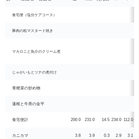
食宅便（塩分ケアコース）
豚肉の粒マスタード焼き
マカロニと魚介のクリーム煮
じゃがいもとツナの煮付け
青梗菜の炒め物
蓮根と牛蒡の金平
食宅便計
200.0
231.0
14.5
234.0
112.0
12
カニカマ
3.8
3.9
0.3
2.9
3.1
0