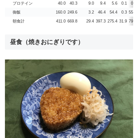
プロテイン
40.0
40.3
9.0
9.4
5.6
0.1
0.9
御飯
160.0
249.6
3.2
46.4
54.4
0.3
55.4
朝食計
411.0
669.8
29.4
397.3
275.4
31.9
79.6
昼食（焼きおにぎりです）