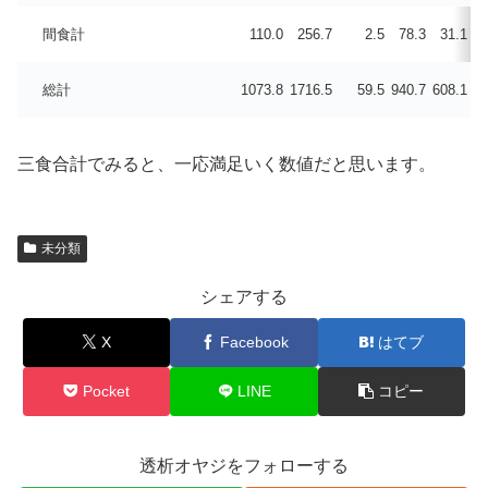
間食計
110.0
256.7
2.5
78.3
31.1
14
総計
1073.8
1716.5
59.5
940.7
608.1
72
三食合計でみると、一応満足いく数値だと思います。
未分類
シェアする
X
Facebook
はてブ
Pocket
LINE
コピー
透析オヤジをフォローする