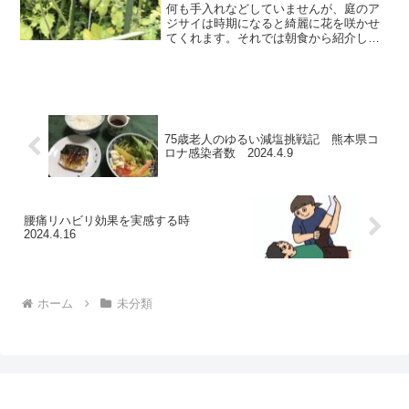
何も手入れなどしていませんが、庭のア
ジサイは時期になると綺麗に花を咲かせ
てくれます。それでは朝食から紹介しま
す。朝食（おおにぎりです）おにぎりは
早起き野球に出場しているチームからい
ただきました。普通のごはんをやめてお
にぎりです。朝献立名・食...
75歳老人のゆるい減塩挑戦記 熊本県コ
ロナ感染者数 2024.4.9
腰痛リハビリ効果を実感する時
2024.4.16
ホーム
未分類