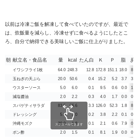
以前は冷凍ご飯を解凍して食べていたのですが、最近で
は、炊飯量を減らし、冷凍せずに食べるようにしたとこ
ろ、自分で納得できる美味しいご飯に仕上がりました。
朝
献立名・食品名
量
kcal
たん白
Ｋ
Ｐ
脂
炭
イワシフライ1枚
64.0
248.3
12.8
172.8
151.1
18.0
8.6
玉ねぎの天ぷら
20.0
50.6
0.4
15.2
5.2
3.7
3.8
ウスターソース
5.0
6.0
0.1
9.5
0.6
0.0
1.3
減塩醬油
2.0
2.2
0.3
4.0
1.7
0.0
0.3
スパゲティサラダ
83.0
66.6
3.3
126.0
52.3
1.8
8.9
ドレッシング
5.0
3.0
0.2
3.8
2.2
0.1
0.2
沖縄モズク
30.0
1.8
0.1
2.1
0.6
7.9
0.0
スクロールできます
ポン酢
2.0
1.5
0.1
8.1
1.9
0.0
0.3