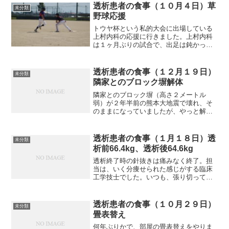
透析患者の食事（１０月４日）草
未分類
野球応援
トウヤ杯という私的大会に出場している
上村内科の応援に行きました。上村内科
は１ヶ月ぶりの試合で、出足は鈍かった
ものの、いつもの積極打法が出始め、終
わってみれば５対０のコールド勝ちでし
た。写真では上村内科は守備側です。選
透析患者の食事（１２月１９日）
未分類
手数も上村院長まで出場と...
隣家とのブロック塀解体
隣家とのブロック塀（高さ２メートル
弱）が２年半前の熊本大地震で壊れ、そ
のままになっていましたが、やっと解体
を終えました。隣は十年ほど前から駐車
場になっていますが、今までは、車のド
アの開閉はブロック塀である程度遮音さ
透析患者の食事（１月１８日）透
未分類
れていました。しかし、これ...
析前66.4kg、透析後64.6kg
透析終了時の針抜きは痛みなく終了。担
当は、いく分痩せられた感じがする臨床
工学技士でした。いつも、張り切って仕
事をしておられますね。また、元気がい
いです。それでは朝食から紹介します。
朝食（かき揚げです）かき揚げの他は昨
透析患者の食事（１０月２９日）
未分類
夜の残りです。昼食（非常...
畳表替え
何年ぶりかで、部屋の畳表替えをやりま