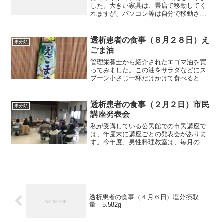
した。大きい家具は、畳店で移動してく
れますが、パソコン等は自分で移動させ
ました。畳が部屋にない間に大掃除で
す。隅々まで、六畳一間に２時間かけて
やりました。部屋掃除は疲れますね。畳
透析患者の食事（８月２８日）え
未分類
は、朝、８時半頃、畳店が取...
ごま油
管理栄養士から紹介されたエゴマ油を買
ってみました。この油をサラダなどにス
プーン小さじ一杯だけかけて食べると、
私達の体にさまざまな健康効果を与えて
くれるそうですね。この油はオメガ３脂
肪酸と呼ばれるグループの油だとか。か
透析患者の食事（２月２日）市民
未分類
って、日本人は魚でオメガ...
講座発表会
私が受講している公民館での市民講座で
は、年度末に講座ごとの発表会がありま
す。今年度、男性料理教室は、毎月の料
理の写真パネルを展示することになり、
その発表会の事前打ち合わせに、男性料
理教室会長代理として出席しました。男
性料理教室では、例年だと...
透析患者の食事（４月６日）塩分摂取
量 5.582g