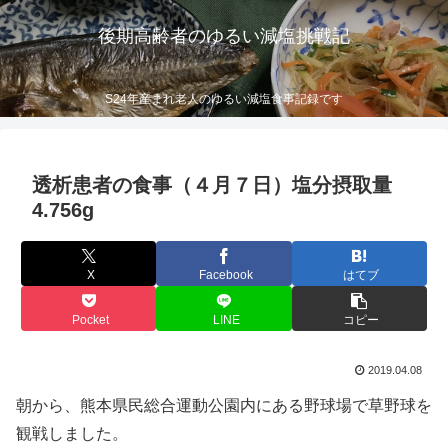
後期高齢者のゆるい減塩挑戦記
S24年産まれ老人のゆるい減塩食事記録です
透析患者の食事（４月７日）塩分摂取量
4.756g
X
Facebook
はてブ
Pocket
LINE
コピー
2019.04.08
朝から、熊本県民総合運動公園内にある野球場で草野球を
観戦しました。