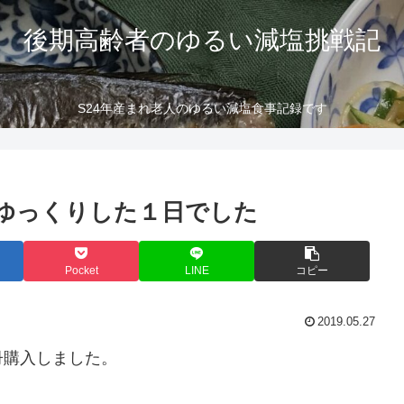
後期高齢者のゆるい減塩挑戦記
S24年産まれ老人のゆるい減塩食事記録です
ゆっくりした１日でした
Pocket
LINE
コピー
2019.05.27
冊購入しました。