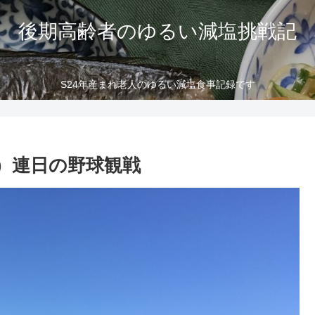
後期高齢者のゆるい減塩挑戦記
S24年産まれ老人のゆるい減塩食事記録です
）連日の野球観戦